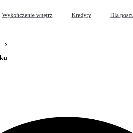
Wykończenie wnętrz
Kredyty
Dla posz
tku