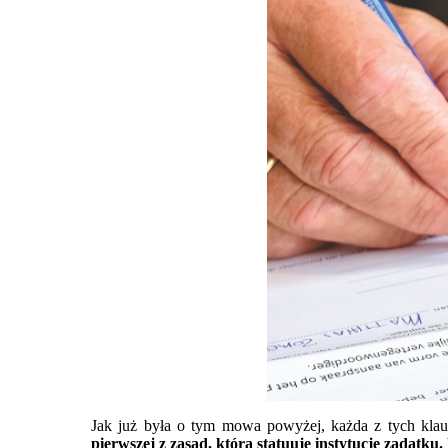
Jak już była o tym mowa powyżej, każda z tych klau
pierwszej z zasad, która statuuje instytucję zadatk