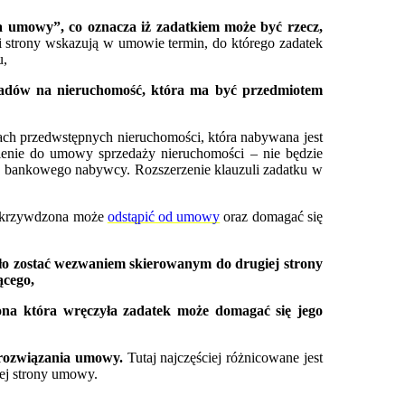
a umowy”, co oznacza iż zadatkiem może być rzecz,
i strony wskazują w umowie termin, do którego zadatek
u,
ładów na nieruchomość, która ma być przedmiotem
 przedwstępnych nieruchomości, która nabywana jest
ąpienie do umowy sprzedaży nieruchomości – nie będzie
tu bankowego nabywcy. Rozszerzenie klauzuli zadatku w
pokrzywdzona może
odstąpić od umowy
oraz domagać się
ało zostać wezwaniem skierowanym do drugiej strony
ącego,
rona która wręczyła zadatek może domagać się jego
 rozwiązania umowy.
Tutaj najczęściej różnicowane jest
ej strony umowy.