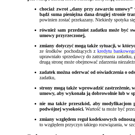
chociaż zwrot „dany przy zawarciu umowy” w 
bądź suma pieniężna dana drugiej stronie tran
powinien zostać przekazany. Niekiedy spotyka s
również sam przedmiot zadatku może być sw
umowy przyrzeczonej,
zmiany dotyczyć mogą także sytuacji, w który
ze środków pochodzących z
kredytu bankoweg
uprawniało sprzedawcy do zatrzymania zadatku, 
drugą stronę może obejmować zdarzenia niezależn
zadatek można oderwać od oświadczenia o od
zadatku,
strony mogą także wprowadzić zastrzeżenie, 
umowy, aby wykonała ją dobrowolnie lub w sp
nie ma także przeszkód, aby modyfikacjom p
podwójnej wysokości.
Wartość ta może być prze
zmiany względem reguł kodeksowych odnoszą s
to względem przyczyn takiego rozwiązania, w sz