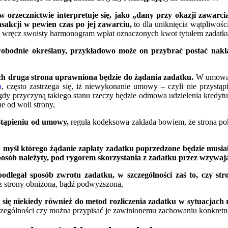
orzecznictwie interpretuje się, jako „dany przy okazji zawarci
sakcji w pewien czas po jej zawarciu,
to dla uniknięcia wątpliwośc
ię wręcz swoisty harmonogram wpłat oznaczonych kwot tytułem zadatk
obodnie określany, przykładowo może on przybrać postać nak
ch druga strona uprawniona będzie do żądania zadatku.
W umowach
o
, często zastrzega się, iż niewykonanie umowy – czyli nie przyst
gdy przyczyną takiego stanu rzeczy będzie odmowa udzielenia kredy
e od woli strony,
stąpieniu od umowy,
reguła kodeksowa zakłada bowiem, że strona 
w myśl którego żądanie zapłaty zadatku poprzedzone będzie musi
osób należyty, pod rygorem skorzystania z zadatku przez wzywaj
odlegał sposób zwrotu zadatku, w szczególności zaś to, czy st
z strony obniżona, bądź podwyższona,
ię niekiedy również do metod rozliczenia zadatku w sytuacjach
czególności czy można przypisać je zawinionemu zachowaniu konkretn