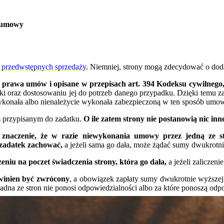
e umowy
u
przedwstępnych sprzedaży
. Niemniej, strony mogą zdecydować o dod
ją prawa umów i opisane w przepisach art. 394 Kodeksu cywilnego
i oraz dostosowaniu jej do potrzeb danego przypadku. Dzięki temu zad
e wykonała albo nienależycie wykonała zabezpieczoną w ten sposób umo
 przypisanym do zadatku.
O ile zatem strony nie postanowią nic inn
aczenie, że w razie niewykonania umowy przez jedną ze st
zadatek zachować,
a jeżeli sama go dała, może żądać sumy dwukrotni
niu na poczet świadczenia strony, która go dała,
a jeżeli zaliczeni
inien być zwrócony
, a obowiązek zapłaty sumy dwukrotnie wyższe
adna ze stron nie ponosi odpowiedzialności albo za które ponoszą odpo