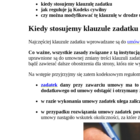
kiedy stosujemy klauzulę zadatku
jak reguluje ją Kodeks cywilny
czy można modyfikować tę klauzulę w drodz
Kiedy stosujemy klauzule zadatk
Najczęściej klauzule zadatku wprowadzane są do
umów 
Co ważne, wszystkie zasady związane z tą instytuc
uprawnione są do umownej zmiany treści klauzuli zadatk
bądź zawierać dalsze obostrzenia dla strony, która ni
Na wstępie przyjrzyjmy się zatem kodeksowym regułom
zadatek
dany przy zawarciu umowy ma to zn
dodatkowego od umowy odstąpić i otrzymany 
w razie wykonania umowy zadatek ulega zalicze
w przypadku rozwiązania umowy zadatek pow
umowy nastąpiło wskutek okoliczności, za które ż