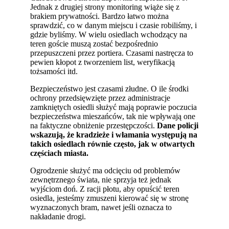
Jednak z drugiej strony monitoring wiąże się z
brakiem prywatności. Bardzo łatwo można
sprawdzić, co w danym miejscu i czasie robiliśmy, i
gdzie byliśmy. W wielu osiedlach wchodzący na
teren goście muszą zostać bezpośrednio
przepuszczeni przez portiera. Czasami nastręcza to
pewien kłopot z tworzeniem list, weryfikacją
tożsamości itd.
Bezpieczeństwo jest czasami złudne. O ile środki
ochrony przedsięwzięte przez administracje
zamkniętych osiedli służyć mają poprawie poczucia
bezpieczeństwa mieszańców, tak nie wpływają one
na faktyczne obniżenie przestępczości.
Dane policji
wskazują, że kradzieże i włamania występują na
takich osiedlach równie często, jak w otwartych
częściach miasta.
Ogrodzenie służyć ma odcięciu od problemów
zewnętrznego świata, nie sprzyja też jednak
wyjściom doń. Z racji płotu, aby opuścić teren
osiedla, jesteśmy zmuszeni kierować się w stronę
wyznaczonych bram, nawet jeśli oznacza to
nakładanie drogi.