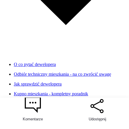
O co pytać dewelopera
Odbiór techniczny mieszkania - na co zwrócić uwagę
Jak sprawdzić dewelopera
2
Kupno mieszkania - kompletny poradnik
Kontakt
Tel.: +48 22 825 60 71
Komentarze
Udostępnij
Kontakt w dni robocze: 9:00 – 17:00
E-mail: biuro@rynekpierwotny.pl