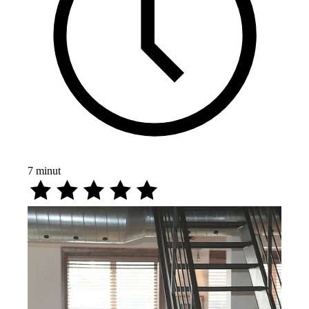
7
minut