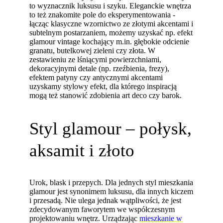
to wyznacznik luksusu i szyku. Eleganckie wnętrza
to też znakomite pole do eksperymentowania -
łącząc klasyczne wzornictwo ze złotymi akcentami i
subtelnym postarzaniem, możemy uzyskać np. efekt
glamour vintage kochający m.in. głębokie odcienie
granatu, butelkowej zieleni czy złota. W
zestawieniu ze lśniącymi powierzchniami,
dekoracyjnymi detale (np. rzeźbienia, frezy),
efektem patyny czy antycznymi akcentami
uzyskamy stylowy efekt, dla którego inspiracją
mogą też stanowić zdobienia art deco czy barok.
Styl glamour – połysk,
aksamit i złoto
Urok, blask i przepych. Dla jednych styl mieszkania
glamour jest synonimem luksusu, dla innych kiczem
i przesadą. Nie ulega jednak wątpliwości, że jest
zdecydowanym faworytem we współczesnym
projektowaniu wnętrz. Urządzając
mieszkanie w