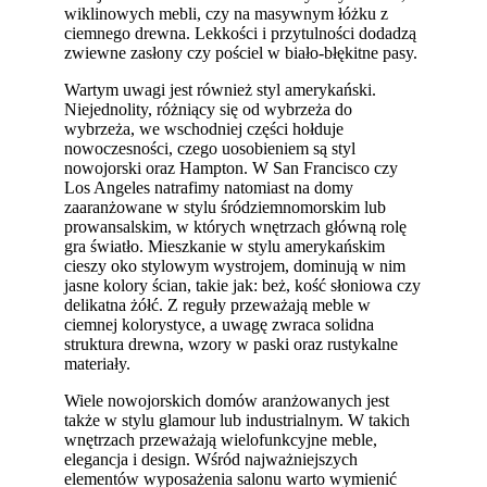
wiklinowych mebli, czy na masywnym łóżku z
ciemnego drewna. Lekkości i przytulności dodadzą
zwiewne zasłony czy pościel w biało-błękitne pasy.
Wartym uwagi jest również styl amerykański.
Niejednolity, różniący się od wybrzeża do
wybrzeża, we wschodniej części hołduje
nowoczesności, czego uosobieniem są styl
nowojorski oraz Hampton. W San Francisco czy
Los Angeles natrafimy natomiast na domy
zaaranżowane w stylu śródziemnomorskim lub
prowansalskim, w których wnętrzach główną rolę
gra światło. Mieszkanie w stylu amerykańskim
cieszy oko stylowym wystrojem, dominują w nim
jasne kolory ścian, takie jak: beż, kość słoniowa czy
delikatna żółć. Z reguły przeważają meble w
ciemnej kolorystyce, a uwagę zwraca solidna
struktura drewna, wzory w paski oraz rustykalne
materiały.
Wiele nowojorskich domów aranżowanych jest
także w stylu glamour lub industrialnym. W takich
wnętrzach przeważają wielofunkcyjne meble,
elegancja i design. Wśród najważniejszych
elementów wyposażenia salonu warto wymienić