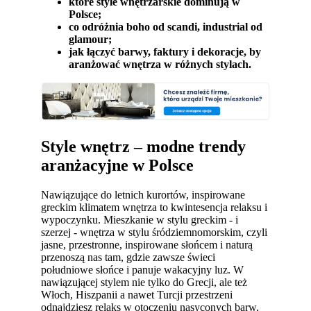
które style wnętrzarskie dominują w
Polsce;
co odróżnia boho od scandi, industrial od
glamour;
jak łączyć barwy, faktury i dekoracje, by
aranżować wnętrza w różnych stylach.
Style wnętrz – modne trendy
aranżacyjne w Polsce
Nawiązujące do letnich kurortów, inspirowane
greckim klimatem wnętrza to kwintesencja relaksu i
wypoczynku.
Mieszkanie w stylu greckim - i
szerzej - wnętrza w stylu śródziemnomorskim, czyli
jasne, przestronne, inspirowane słońcem i naturą
przenoszą nas tam, gdzie zawsze świeci
południowe słońce i panuje wakacyjny luz. W
nawiązującej stylem nie tylko do Grecji, ale też
Włoch, Hiszpanii a nawet Turcji przestrzeni
odnajdziesz relaks w otoczeniu nasyconych barw,