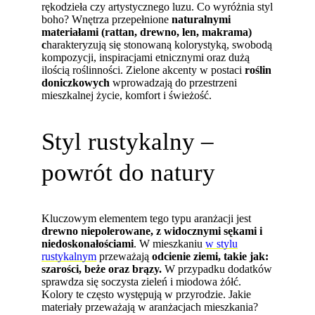
rękodzieła czy artystycznego luzu. Co wyróżnia styl
boho? Wnętrza przepełnione
naturalnymi
materiałami (rattan, drewno, len, makrama)
c
harakteryzują się stonowaną kolorystyką, swobodą
kompozycji, inspiracjami etnicznymi oraz dużą
ilością roślinności. Zielone akcenty w postaci
roślin
doniczkowych
wprowadzają do przestrzeni
mieszkalnej życie, komfort i świeżość.
Styl rustykalny –
powrót do natury
Kluczowym elementem tego typu aranżacji jest
drewno niepolerowane, z widocznymi sękami i
niedoskonałościami
. W mieszkaniu
w stylu
rustykalnym
przeważają
odcienie ziemi, takie jak:
szarości, beże oraz brązy.
W przypadku dodatków
sprawdza się soczysta zieleń i miodowa żółć.
Kolory te często występują w przyrodzie. Jakie
materiały przeważają w aranżacjach mieszkania?