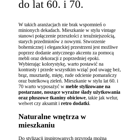
do lat 60. i 70.
W takich aranżacjach
nie brak wspomnień o
minionych dekadach.
Mieszkanie w stylu vintage
stanowi połączenie przeszłości z teraźniejszością,
starych przedmiotów z nowymi. Stworzenie
bohemicznej i eleganckiej przestrzeni jest możliwe
poprzez dodanie antycznego akcentu za pomocą
mebli oraz dekoracji z poprzedniej epoki.
Wybierając kolorystykę, warto postawić na
kontrasty i przede wszystkim wziąć pod uwagę beż,
brąz, musztardę, miętę, rude odcienie pomarańczy
oraz butelkową zieleń. Mieszkanie w stylu lat 60. i
70 warto wyposażyć w
meble stylizowane na
postarzane, noszące wyraźne ślady użytkowania
oraz pluszowe tkaniny obiciowe
, takie jak welur,
welwet czy aksamit i
retro dodatki
.
Naturalne wnętrza w
mieszkaniu
Do stylizacji inspirowanych przyrodą można