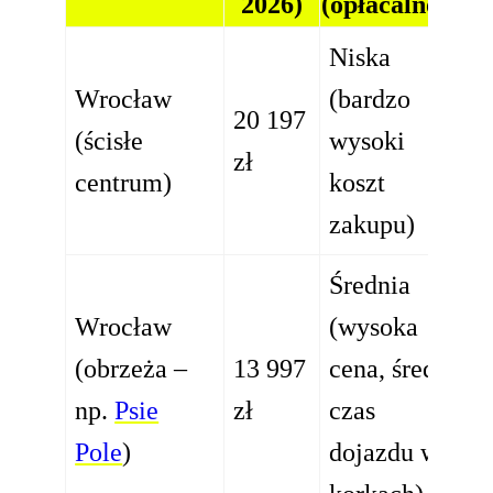
2026)
(opłacalność)
Niska
Wrocław
(bardzo
20 197
(ścisłe
wysoki
zł
centrum)
koszt
zakupu)
Średnia
Wrocław
(wysoka
(obrzeża –
13 997
cena, średni
np.
Psie
zł
czas
Pole
)
dojazdu w