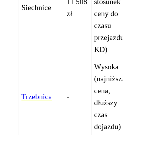
11 508
stosunek
Siechnice
zł
ceny do
czasu
przejazdu
KD)
Wysoka
(najniższa
cena,
Trzebnica
-
dłuższy
czas
dojazdu)