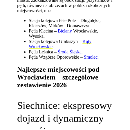
miasta. Zlokalizowane są obok stacji, przystanków i
pętli, również na obrzeżach w pobliżu okolicznych
miejscowości, np.:
Stacja kolejowa Psie Pole – Długołęka,
Kiełczów, Mirków i Domaszczyn.
Pętla Klecina –
Bielany
Wrocławskie,
Wysoka.
Stacja kolejowa Grabiszyn –
Kąty
Wrocławskie
.
Pętla Leśnica –
Środa Śląska
.
Pętla Wzgórze Oporowskie –
Smolec
.
Najlepsze miejscowości pod
Wrocławiem – szczegółowe
zestawienie 2026
Siechnice: ekspresowy
dojazd i dynamiczny