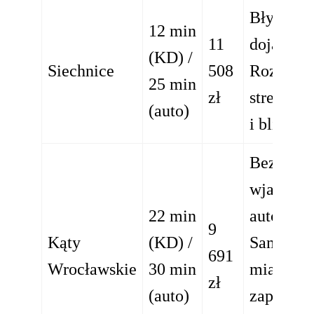
Błyskawi
12 min
11
dojazd p
(KD) /
Siechnice
508
Rozbudo
25 min
zł
strefa go
(auto)
i blisk
Bezpośre
wjazd na
22 min
autostrad
9
Kąty
(KD) /
Samowyst
691
Wrocławskie
30 min
miasto z
zł
(auto)
zaplecz