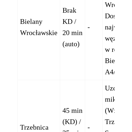
Wrocławi
Brak
Dostęp d
Bielany
KD /
-
najwięks
Wrocławskie
20 min
węzła ha
(auto)
w regioni
Bielany) 
A4/A8
Uzdrowi
mikrokli
45 min
(Wzgórz
(KD) /
Trzebnick
Trzebnica
-