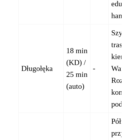
edukacyj
handlow
Szybki w
trasę S8 
18 min
kierunku
(KD) /
Długołęka
-
Warszaw
25 min
Rozwinię
(auto)
komunika
podmiejs
Północna
przylega