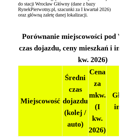
do stacji Wrocław Główny (dane z bazy
RynekPierwotny.pl, szacunki za I kwartał 2026)
oraz główną zaletę danej lokalizacji.
Porównanie miejscowości pod Wroc
czas dojazdu, ceny mieszkań i infrast
kw. 2026)
Cena
Średni
za
czas
mkw.
Główna 
Miejscowość
dojazdu
(I
infrast
(kolej /
kw.
auto)
2026)