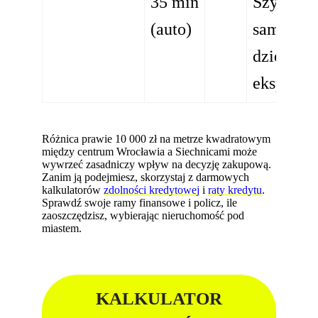
35 min
Szybki d
(auto)
samocho
dzięki dr
ekspreso
Różnica prawie 10 000 zł na metrze kwadratowym
między centrum Wrocławia a Siechnicami może
wywrzeć zasadniczy wpływ na decyzję zakupową.
Zanim ją podejmiesz, skorzystaj z darmowych
kalkulatorów
zdolności kredytowej
i
raty kredytu
.
Sprawdź swoje ramy finansowe i policz, ile
zaoszczędzisz, wybierając nieruchomość pod
miastem.
KALKULATOR