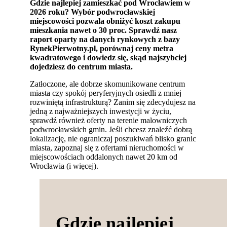
Gdzie najlepiej zamieszkać pod Wrocławiem w
2026 roku? Wybór podwrocławskiej
miejscowości pozwala obniżyć koszt zakupu
mieszkania nawet o 30 proc. Sprawdź nasz
raport oparty na danych rynkowych z bazy
RynekPierwotny.pl, porównaj ceny metra
kwadratowego i dowiedz się, skąd najszybciej
dojedziesz do centrum miasta.
Zatłoczone, ale dobrze skomunikowane centrum
miasta czy spokój peryferyjnych osiedli z mniej
rozwiniętą infrastrukturą? Zanim się zdecydujesz na
jedną z najważniejszych inwestycji w życiu,
sprawdź również oferty na terenie malowniczych
podwrocławskich gmin. Jeśli chcesz znaleźć dobrą
lokalizację, nie ograniczaj poszukiwań blisko granic
miasta, zapoznaj się z ofertami nieruchomości w
miejscowościach oddalonych nawet 20 km od
Wrocławia (i więcej).
Gdzie najlepiej