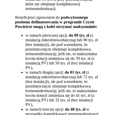
które nie obejmuje kompleksowej
termomodernizacji.
Beneficjenci uprawnieni do
podwyższonego
poziomu dofinansowania w programie Czyste
Powietrze mogą z kolei otrzymać maksymalnie:
w ramach pierwszej opcji:
do 99 tys. zł
(z
instalacją mikrofotowoltaiczną) lub 90 tys. zł
(bez instalacji), ale pod warunkiem, że
przedsięwzięcie obejmuje kompleksową
termomodernizację; jeśli nie, to maksymalna
kwota dotacji zmniejsza się do 59 tys. zł (z
instalacją PV) lub 50 tys. zł (bez instalacji
PV),
w ramach drugiej opcji:
do 81 tys. zł
(z
instalacją mikrofotowoltaiczną) lub 72 tys. zł
(bez instalacji), ale pod warunkiem, że
przedsięwzięcie obejmuje kompleksową
termomodernizację; jeśli nie, to maksymalna
kwota dotacji zmniejsza się do 41 tys. zł (z
instalacją PV) lub 32 tys. zł (bez instalacji
PV),
w ramach trzeciej opcji:
do 48 tys. zł
w
przypadku kompleksowej termomodernizacji