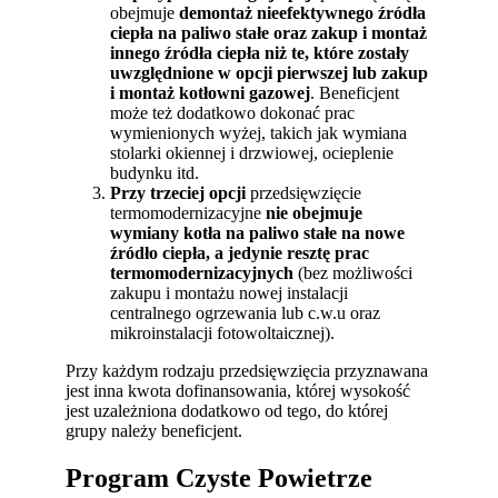
obejmuje
demontaż nieefektywnego źródła
ciepła na paliwo stałe oraz zakup i montaż
innego źródła ciepła niż te, które zostały
uwzględnione w opcji pierwszej lub zakup
i montaż kotłowni gazowej
. Beneficjent
może też dodatkowo dokonać prac
wymienionych wyżej, takich jak wymiana
stolarki okiennej i drzwiowej, ocieplenie
budynku itd.
Przy trzeciej opcji
przedsięwzięcie
termomodernizacyjne
nie obejmuje
wymiany kotła na paliwo stałe na nowe
źródło ciepła, a jedynie resztę prac
termomodernizacyjnych
(bez możliwości
zakupu i montażu nowej instalacji
centralnego ogrzewania lub c.w.u oraz
mikroinstalacji fotowoltaicznej).
Przy każdym rodzaju przedsięwzięcia przyznawana
jest inna kwota dofinansowania, której wysokość
jest uzależniona dodatkowo od tego, do której
grupy należy beneficjent.
Program Czyste Powietrze