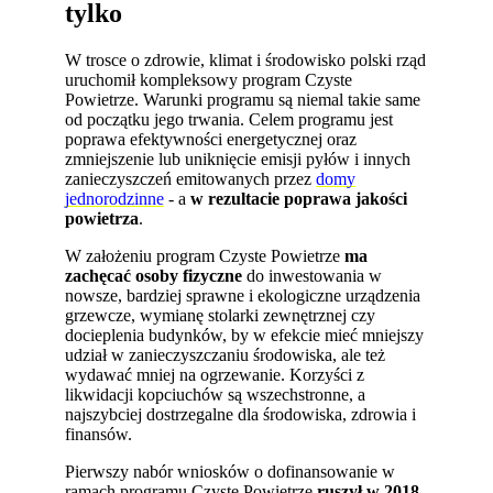
tylko
W trosce o zdrowie, klimat i środowisko polski rząd
uruchomił kompleksowy program Czyste
Powietrze. Warunki programu są niemal takie same
od początku jego trwania. Celem programu jest
poprawa efektywności energetycznej oraz
zmniejszenie lub uniknięcie emisji pyłów i innych
zanieczyszczeń emitowanych przez
domy
jednorodzinne
- a
w rezultacie poprawa jakości
powietrza
.
W założeniu program Czyste Powietrze
ma
zachęcać osoby fizyczne
do inwestowania w
nowsze, bardziej sprawne i ekologiczne urządzenia
grzewcze, wymianę stolarki zewnętrznej czy
docieplenia budynków, by w efekcie mieć mniejszy
udział w zanieczyszczaniu środowiska, ale też
wydawać mniej na ogrzewanie. Korzyści z
likwidacji kopciuchów są wszechstronne, a
najszybciej dostrzegalne dla środowiska, zdrowia i
finansów.
Pierwszy nabór wniosków o dofinansowanie w
ramach programu Czyste Powietrze
ruszył w 2018