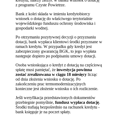
kredytu, należy złożyć w banku wniosek o dotację
z programu Czyste Powietrze.
Bank z kolei składa w imieniu kredytobiorcy
wniosek o dotację do właściwego terytorialnie
wojewódzkiego funduszu ochrony środowiska i
gospodarki wodnej.
Po otrzymaniu pozytywnej decyzji o przyznaniu
dotacji, bank wypłaca klientowi środki przyznane w
ramach kredytu. W przypadku gdy kredyt jest
zabezpieczony gwarancją BGK, to jego wypłata
następuje dopiero po podpisaniu umowy dotacji.
Osoba wnioskująca o kredyt z dotacją na częściową
spłatę musi pamiętać, że
inwestycja powinna
zostać zrealizowana w ciągu 18 miesięcy
licząc
od dnia złożenia wniosku o dotację. Po
zakończeniu prac termomodernizacyjnych
konieczne jest złożenie wniosku o ich rozliczenie.
Jeśli weryfikacja przedstawionych dokumentów
przebiegnie pomyślnie,
fundusz wypłaca dotację
.
Środki trafiają bezpośrednio na rachunek kredytu -
bank księguje je na poczet spłaty.