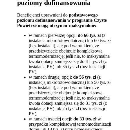
poziomy dofinansowania
Beneficjenci uprawnieni do
podstawowego
poziomu dofinansowania w programie Czyste
Powietrze mogą otrzymać maksymalnie:
w ramach pierwszej opcji:
do 66 tys. zł
(z
instalacją mikrofotowoltaiczną) lub 60 tys. zł
(bez instalacji), ale pod warunkiem, że
przedsięwzięcie obejmuje kompleksową
termomodernizację; jeśli nie, to maksymalna
kwota dotacji zmniejsza się do 41 tys. zł (z
instalacją PV) lub 35 tys. zł (bez instalacji
PV),
w ramach drugiej opcji:
do 56 tys. zł
(z
instalacją mikrofotowoltaiczną) lub 50 tys. zł
(bez instalacji), ale pod warunkiem, że
przedsięwzięcie obejmuje kompleksową
termomodernizację; jeśli nie, to maksymalna
kwota dotacji zmniejsza się do 31 tys. zł (z
instalacją PV) lub 25 tys. zł (bez instalacji
PV),
w ramach trzeciej opcji:
do 33 tys. zł
w
przypadku kompleksowej termomodernizacji
domu lub 13 tys. zł przy przedsięwzięciu,