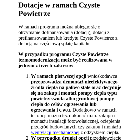
Dotacje w ramach Czyste
Powietrze
W ramach programu można ubiegać się o
otrzymanie dofinansowania (dotacji), dotacji z
prefinansowaniem lub kredytu Czyste Powietrze z
dotacją na częściową spłatę kapitału.
W przypadku programu Czyste Powietrze
termomodernizacja może być realizowana w
jednym z trzech zakresów
.
W ramach pierwszej opcji
wnioskodawca
przeprowadza demontaż nieefektywnego
źródła ciepła na paliwo stałe oraz decyduje
się na zakup i montaż pompy ciepła typu
powietrze-woda albo gruntowej pompy
ciepła do celów ogrzewania lub
ogrzewania i c.w.u.
Dodatkowo w ramach
tej opcji można też dokonać m.in. zakupu i
montażu instalacji fotowoltaicznej, ocieplenia
przegród budowlanych czy zakupu i montażu
wentylacji mechanicznej
z odzyskiem ciepła.
W przypadku drugiej opcji
przedsięwzięcie