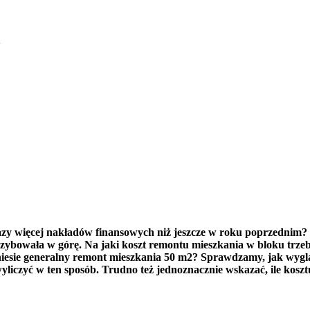
w
zy więcej nakładów finansowych niż jeszcze w roku poprzednim?
szybowała w górę. Na jaki koszt remontu mieszkania w bloku trzeb
wyniesie generalny remont mieszkania 50 m2? Sprawdzamy, jak wyg
yliczyć w ten sposób. Trudno też jednoznacznie wskazać, ile kosz