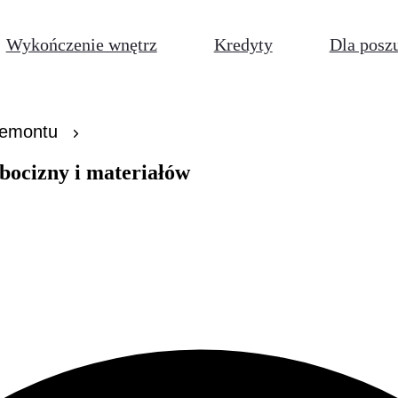
Wykończenie wnętrz
Kredyty
Dla posz
remontu
obocizny i materiałów