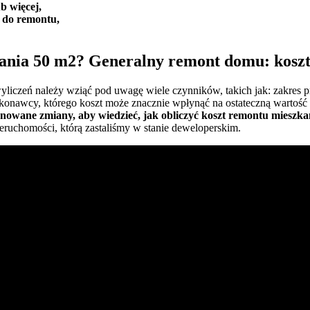
b więcej,
do remontu,
kania 50 m2? Generalny remont domu: kosz
yliczeń należy wziąć pod uwagę wiele czynników, takich jak: zakres p
onawcy, którego koszt może znacznie wpłynąć na ostateczną wartość
nowane zmiany, aby wiedzieć, jak obliczyć koszt remontu mieszka
eruchomości, którą zastaliśmy w stanie deweloperskim.