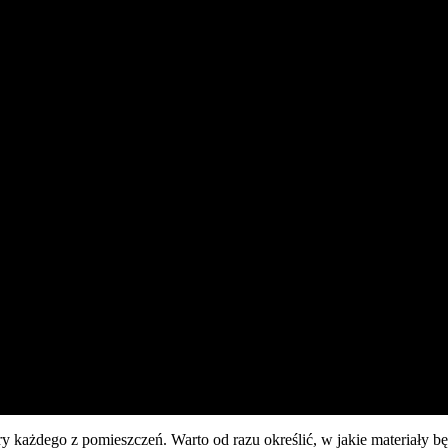
ażdego z pomieszczeń. Warto od razu określić, w jakie materiały będ