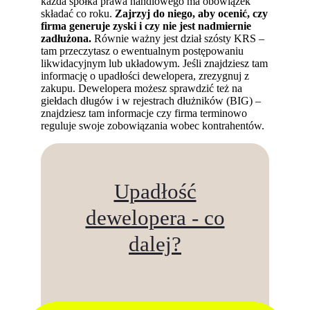
każda spółka prawa handlowego ma obowiązek
składać co roku.
Zajrzyj do niego, aby ocenić, czy
firma generuje zyski i czy nie jest nadmiernie
zadłużona.
Równie ważny jest dział szósty KRS –
tam przeczytasz o ewentualnym postępowaniu
likwidacyjnym lub układowym. Jeśli znajdziesz tam
informację o upadłości dewelopera, zrezygnuj z
zakupu. Dewelopera możesz sprawdzić też na
giełdach długów i w rejestrach dłużników (BIG) –
znajdziesz tam informacje czy firma terminowo
reguluje swoje zobowiązania wobec kontrahentów.
Upadłość
dewelopera - co
dalej?