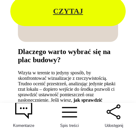
CZYTAJ
Dlaczego warto wybrać się na
plac budowy?
Wizyta w terenie to jedyny sposób, by
skonfrontować wizualizacje z rzeczywistością.
Trudno ocenić przestrzeń, analizując jedynie płaski
rzut lokalu – dopiero wejście do środka pozwoli ci
sprawdzić ustawność pomieszczeń oraz
nasłonecznienie. Jeśli wiesz,
jak sprawdzić
inwestycje dewelopera
na żywo, zyskujesz
przewagę już na starcie.
Kiedy można wejść na budowę? Zazwyczaj po
Komentarze
Spis treści
Udostępnij
osiągnięciu stanu surowego otwartego. To idealny
moment, abyś ocenił kontrolę jakości prac i