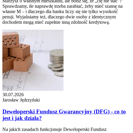
Marzysz o własnym mieszkaniu, ale boisz się, że „cię nie stać”?
Sprawdzamy, ile naprawdę trzeba zarabiać, żeby mieć szansę na
własne M – i dlaczego dla banku liczy się nie tylko wysokość
pensji. Wyjaśniamy też, dlaczego dwie osoby z identycznym
dochodem mogą mieć zupełnie inną zdolność kredytową.
30.07.2026
Jarosław Jędrzyński
Deweloperski Fundusz Gwarancyjny (DFG) - co to
jest i jak działa?
Na jakich zasadach funkcjonuje Deweloperski Fundusz