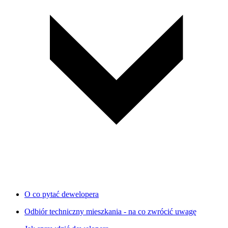
O co pytać dewelopera
Odbiór techniczny mieszkania - na co zwrócić uwagę