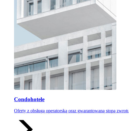
Condohotele
Oferty z obsługą operatorską oraz gwarantowaną stopą zwrotu 