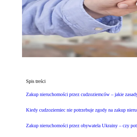
Spis treści
Zakup nieruchomości przez cudzoziemców – jakie zasad
Kiedy cudzoziemiec nie potrzebuje zgody na zakup nier
Zakup nieruchomości przez obywatela Ukrainy – czy po