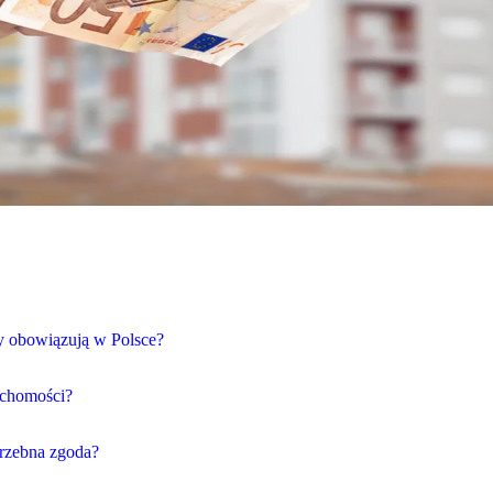
y obowiązują w Polsce?
uchomości?
trzebna zgoda?