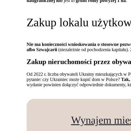
nadgranicznej lub
jest to
grunt rolny powyżej 1 ha
.
Zakup lokalu użytko
Nie ma konieczności wnioskowania o stosowne pozwol
albo Szwajcarii
(niezależnie od pochodzenia kapitału).
Zakup nieruchomości przez obywat
Od 2022 r. liczba obywateli Ukrainy mieszkających w Po
pytanie: czy Ukrainiec może kupić dom w Polsce?
Tak,
wydanie powinien dołączyć odpowiednie dokumenty, któ
Wynajem mies