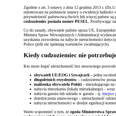
Zgodnie z art. 3 ustawy z dnia 12 grudnia 2013 r. (Dz.U
rejestrowani na podstawie ustawy o ewidencji ludnośc
przynależność państwową dwóch lub więcej państw są p
cudzoziemiec posiada numer PESEL
. Przebywając n
Co do zasady, obywatele państw spoza UE, Europejski
Ministra Spraw Wewnętrznych i Administracji wydawan
uzyskania zezwolenia na nabycie nieruchomości dotyczy
Polsce (jeśli nie spełniają warunków zwalniających).
Kiedy cudzoziemiec nie potrzebuj
Kto może kupić nieruchomość bez stosownego pozwol
obywateli UE/EOG i Szwajcarii –
pełna swobod
długoletnich rezydentów
– cudzoziemców posiada
małżonka obywatela Polski
– mieszkającego na t
nabycia mieszkania (lokalu mieszkalnego) – wraz 
nabycia garażu lub udziału w garażu – tj.
miejsce
dziedziczenia ustawowego – nieruchomość odzie
nabycia nieruchomości w drodze egzekucji komorni
Warto wspomnieć o tym, że
zgoda Ministerstwa Spraw