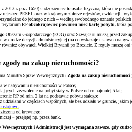
. z 2013 r. poz. 1650) cudzoziemiec to osoba fizyczna, która nie posi
i w rejestrze PESEL oraz w krajowym zbiorze rejestrów, ewidencji i
rzynależne do jednego z nich – według swobodnego uznania polskich
a terytorium RP
obcokrajowiec powinien mieć kartę pobytu
, która p
ego Obszaru Gospodarczego (EOG) oraz Szwajcarii muszą przed zaku
e w drodze decyzji administracyjnej (na co wskazuje ustawa o naby
 również obywateli Wielkiej Brytanii po Brexicie. Z reguły muszą on
e zgody na zakup nieruchomości?
enia Ministra Spraw Wewnętrznych?
Zgoda na zakup nieruchomości 
a w nabywaniu nieruchomości w Polsce;
jących zezwolenie na pobyt stały w Polsce od co najmniej 5 lat;
erenie RP od min. 2 lat na podstawie pobytu stałego;
z udziałami w częściach wspólnych, ale bez udziału w gruncie, jakim
 postojowe
;
dziczona od krewnego;
czej – przejętej np. przez bank.
 Wewnętrznych i Administracji jest wymagana zawsze, gdy cudzoz