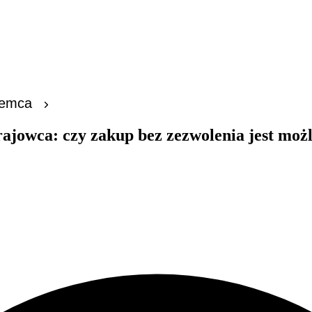
z
Kredyty
Dla poszukującego
Dla
iemca
ajowca: czy zakup bez zezwolenia jest moż