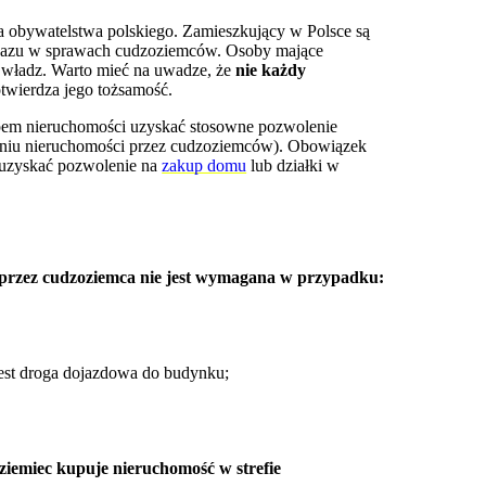
ada obywatelstwa polskiego. Zamieszkujący w Polsce są
 wykazu w sprawach cudzoziemców. Osoby mające
 władz. Warto mieć na uwadze, że
nie każdy
otwierdza jego tożsamość.
pem nieruchomości uzyskać stosowne pozwolenie
waniu nieruchomości przez cudzoziemców). Obowiązek
i uzyskać pozwolenie na
zakup domu
lub działki w
przez cudzoziemca nie jest wymagana w przypadku:
 jest droga dojazdowa do budynku;
iemiec kupuje nieruchomość w strefie