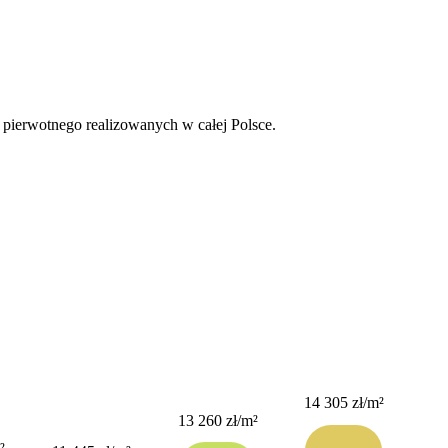
pierwotnego realizowanych w całej Polsce.
14 305 zł
/m²
13 260 zł
/m²
11