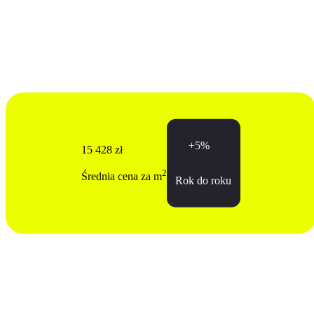
+5%
15 428 zł
2
Średnia cena za m
Rok do roku