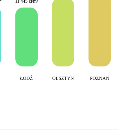
²
11 445 zł
/m²
ŁÓDŹ
OLSZTYN
POZNAŃ
R