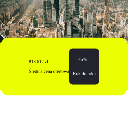
+6%
813 612 zł
Średnia cena ofertowa
Rok do roku