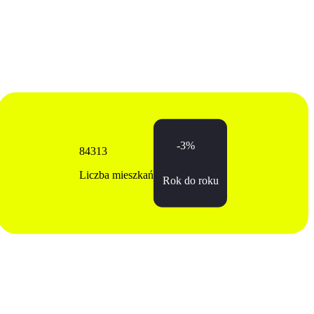
-3%
84313
Liczba mieszkań
Rok do roku