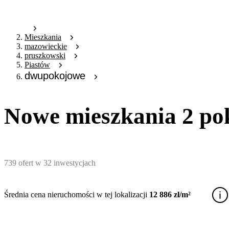
Mieszkania
mazowieckie
pruszkowski
Piastów
dwupokojowe
Nowe mieszkania 2 po
739
ofert
w
32
inwestycjach
Średnia cena nieruchomości w tej lokalizacji
12 886 zł/m²