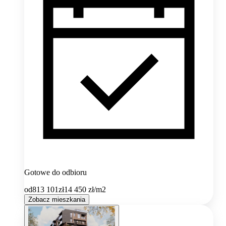
Gotowe do odbioru
od
813 101
zł
14 450
zł/m2
Zobacz mieszkania