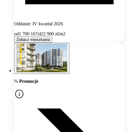
Oddanie: IV kwartał 2026
od
1 700 167
zł
22 900
zł/m2
Zobacz mieszkania
%
Promocje