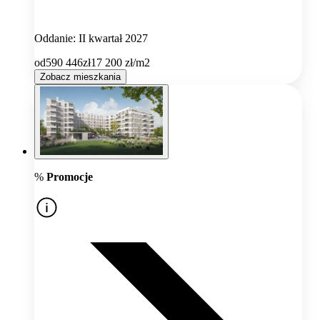
Oddanie: II kwartał 2027
od
590 446
zł
17 200
zł/m2
Zobacz mieszkania
%
Promocje