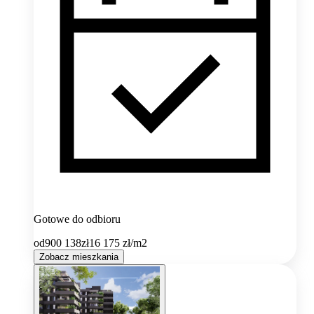
Gotowe do odbioru
od
900 138
zł
16 175
zł/m2
Zobacz mieszkania