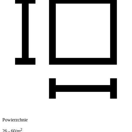
Powierzchnie
2
26 - 60
/m