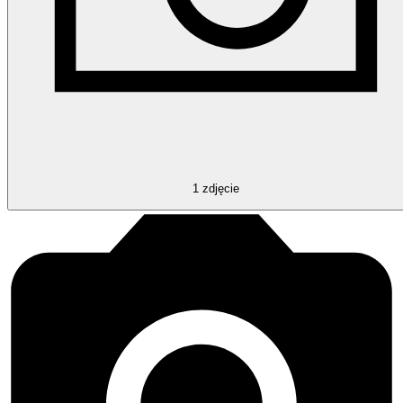
1
zdjęcie