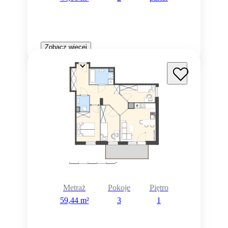
Zobacz więcej
Metraż
Pokoje
Piętro
59,44 m²
3
1