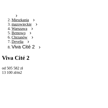
Mieszkania
mazowieckie
Warszawa
Bemowo
Chrzanów
Develia
Viva Cité 2
Viva Cité 2
od
505 582
zł
13 100
zł
/m2