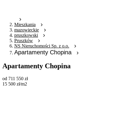
Mieszkania
mazowieckie
pruszkowski
Pruszków
NS Nieruchomości Sp. z o.o.
Apartamenty Chopina
Apartamenty Chopina
od
711 550
zł
15 500
zł
/m2