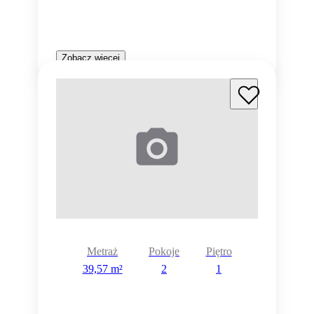
Zobacz więcej
Metraż
Pokoje
Piętro
39,57 m²
2
1