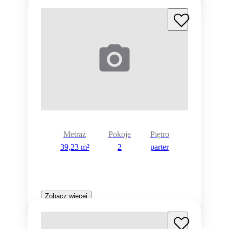
Metraż
Pokoje
Piętro
39,23 m²
2
parter
Zobacz więcej