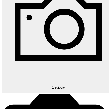
1
zdjęcie