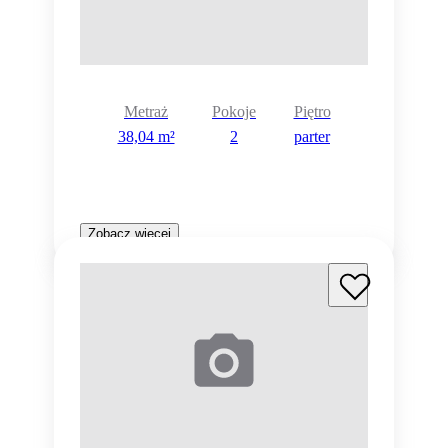
Metraż
Pokoje
Piętro
38,04 m²
2
parter
Zobacz więcej