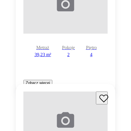
Metraż
Pokoje
Piętro
39,23 m²
2
4
Zobacz więcej