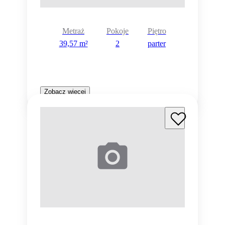
Metraż
Pokoje
Piętro
39,57 m²
2
parter
Zobacz więcej