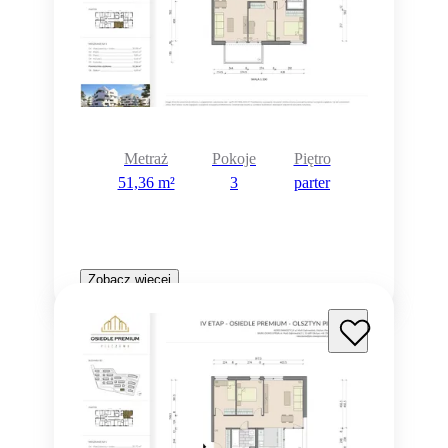
Metraż
Pokoje
Piętro
51,36 m²
3
parter
Zobacz więcej