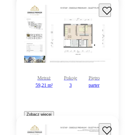
Metraż
Pokoje
Piętro
59,21 m²
3
parter
Zobacz więcej