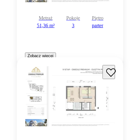
Metraż
Pokoje
Piętro
51,36 m²
3
parter
Zobacz więcej