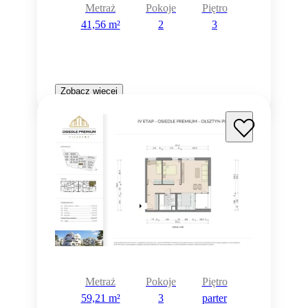
Metraż
Pokoje
Piętro
41,56 m²
2
3
Zobacz więcej
Metraż
Pokoje
Piętro
59,21 m²
3
parter