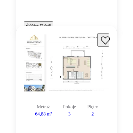
Zobacz więcej
Metraż
Pokoje
Piętro
64,88 m²
3
2