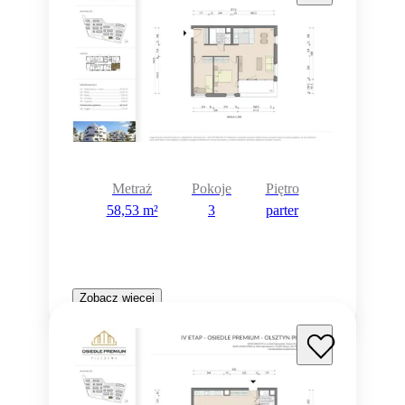
Metraż
Pokoje
Piętro
58,53 m²
3
parter
Zobacz więcej