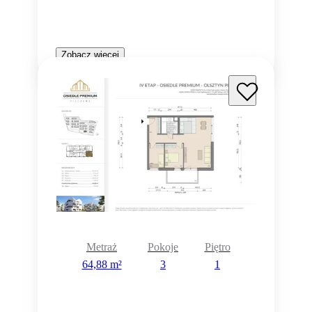
Zobacz więcej
Metraż
Pokoje
Piętro
64,88 m²
3
1