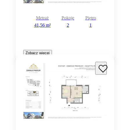
Metraż
Pokoje
Piętro
41,56 m²
2
1
Zobacz więcej