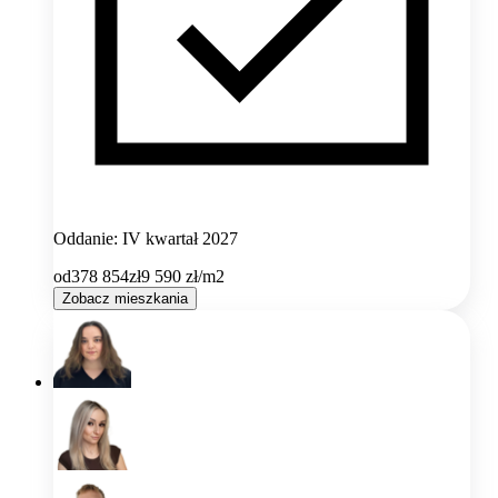
Oddanie: IV kwartał 2027
od
378 854
zł
9 590
zł/m2
Zobacz mieszkania