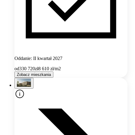
Oddanie: II kwartał 2027
od
330 720
zł
8 610
zł/m2
Zobacz mieszkania