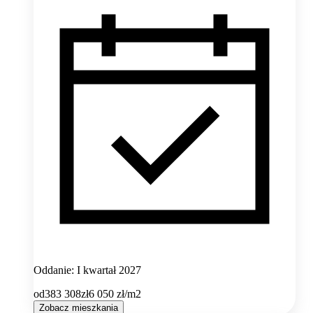
Oddanie: I kwartał 2027
od
383 308
zł
6 050
zł/m2
Zobacz mieszkania