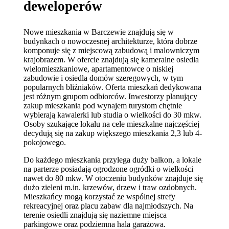
deweloperów
Nowe mieszkania w Barczewie znajdują się w
budynkach o nowoczesnej architekturze, która dobrze
komponuje się z miejscową zabudową i malowniczym
krajobrazem. W ofercie znajdują się kameralne osiedla
wielomieszkaniowe, apartamentowce o niskiej
zabudowie i osiedla domów szeregowych, w tym
popularnych bliźniaków. Oferta mieszkań dedykowana
jest różnym grupom odbiorców. Inwestorzy planujący
zakup mieszkania pod wynajem turystom chętnie
wybierają kawalerki lub studia o wielkości do 30 mkw.
Osoby szukające lokalu na cele mieszkalne najczęściej
decydują się na zakup większego mieszkania 2,3 lub 4-
pokojowego.
Do każdego mieszkania przylega duży balkon, a lokale
na parterze posiadają ogrodzone ogródki o wielkości
nawet do 80 mkw. W otoczeniu budynków znajduje się
dużo zieleni m.in. krzewów, drzew i traw ozdobnych.
Mieszkańcy mogą korzystać ze wspólnej strefy
rekreacyjnej oraz placu zabaw dla najmłodszych. Na
terenie osiedli znajdują się naziemne miejsca
parkingowe oraz podziemna hala garażowa.