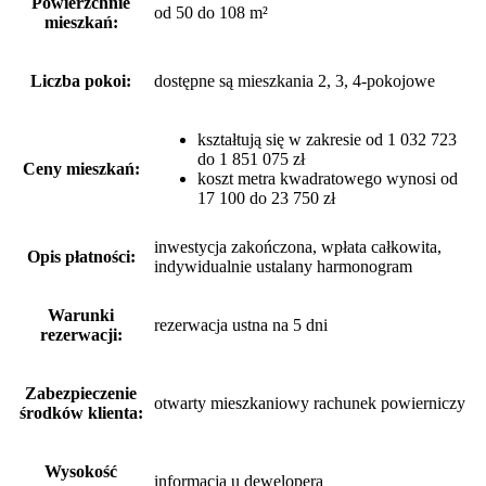
Powierzchnie
od 50 do 108 m²
mieszkań:
Liczba pokoi:
dostępne są mieszkania 2, 3, 4-pokojowe
kształtują się w zakresie od 1 032 723
do 1 851 075 zł
Ceny mieszkań:
koszt metra kwadratowego wynosi od
17 100 do 23 750 zł
inwestycja zakończona, wpłata całkowita,
Opis płatności:
indywidualnie ustalany harmonogram
Warunki
rezerwacja ustna na 5 dni
rezerwacji:
Zabezpieczenie
otwarty mieszkaniowy rachunek powierniczy
środków klienta:
Wysokość
informacja u dewelopera