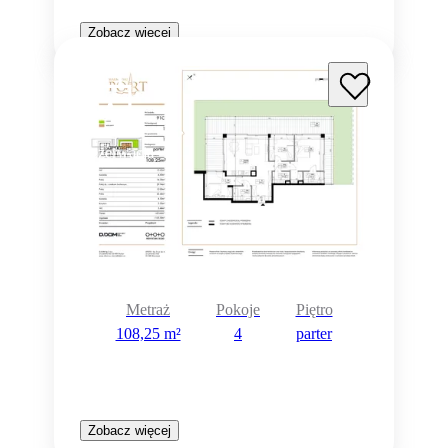
Zobacz więcej
Rezerwacja
Metraż
Pokoje
Piętro
108,25 m²
4
parter
Zobacz więcej