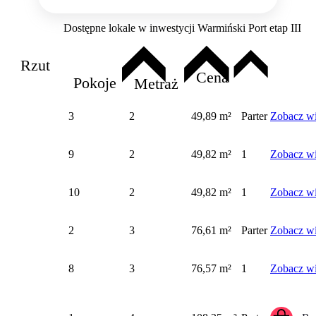
Dostępne lokale w inwestycji Warmiński Port etap III
Rzut
Cena
Pokoje
Metraż
3
2
49,89 m²
Parter
Zobacz wi
9
2
49,82 m²
1
Zobacz wi
10
2
49,82 m²
1
Zobacz wi
2
3
76,61 m²
Parter
Zobacz wi
8
3
76,57 m²
1
Zobacz wi