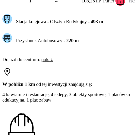
1
4
108,25 m²
Parter
Re
Stacja kolejowa -
Olsztyn Redykajny
-
493
m
Przystanek Autobusowy
-
220
m
Dojazd do centrum
:
pokaż
W pobliżu 1 km
od tej
inwestycji
znajdują się:
4 kawiarnie i restauracje, 4 sklepy, 3 obiekty sportowe, 1 placówka
edukacyjna, 1 plac zabaw