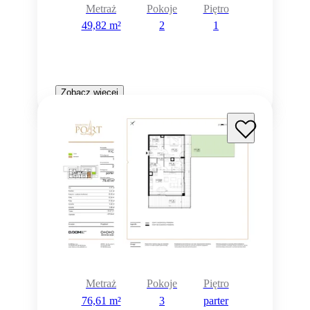
Metraż
Pokoje
Piętro
49,82 m²
2
1
Zobacz więcej
Metraż
Pokoje
Piętro
76,61 m²
3
parter