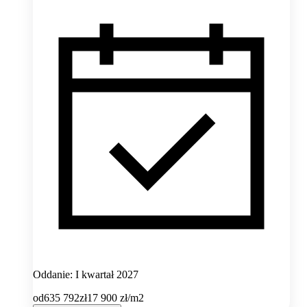
Oddanie: I kwartał 2027
od
635 792
zł
17 900
zł/m2