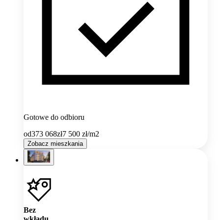
Gotowe do odbioru
od
373 068
zł
7 500
zł/m2
Zobacz mieszkania
Bez
wkładu