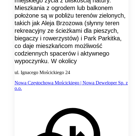
miejskiego życia z bliskością natury.
Mieszkania z ogrodem lub balkonem
położone są w pobliżu terenów zielonych,
takich jak Aleja Brzozowa (słynny teren
rekreacyjny ze ścieżkami dla pieszych,
biegaczy i rowerzystów) i Park Parkitka,
co daje mieszkańcom możliwość
codziennych spacerów i aktywnego
wypoczynku. W okolicy
ul. Ignacego Mościckiego 24
Nowa Częstochowa Mościckiego | Nowa Deweloper Sp. z
o.o.