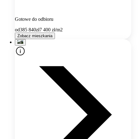
Gotowe do odbioru
od
385 840
zł
7 400
zł/m2
Zobacz mieszkania