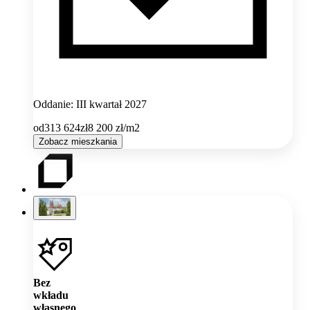
Oddanie: III kwartał 2027
od
313 624
zł
8 200
zł/m2
Zobacz mieszkania
Bez
wkładu
własnego