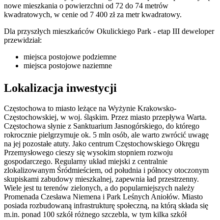
nowe mieszkania o powierzchni od 72 do 74 metrów
kwadratowych, w cenie od 7 400 zł za metr kwadratowy.
Dla przyszłych mieszkańców Okulickiego Park - etap III deweloper
przewidział:
miejsca postojowe podziemne
miejsca postojowe naziemne
Lokalizacja inwestycji
Częstochowa to miasto leżące na Wyżynie Krakowsko-
Częstochowskiej, w woj. śląskim. Przez miasto przepływa Warta.
Częstochowa słynie z Sanktuarium Jasnogórskiego, do którego
rokrocznie pielgrzymuje ok. 5 mln osób, ale warto zwrócić uwagę
na jej pozostałe atuty. Jako centrum Częstochowskiego Okręgu
Przemysłowego cieszy się wysokim stopniem rozwoju
gospodarczego. Regularny układ miejski z centralnie
zlokalizowanym Śródmieściem, od południa i północy otoczonym
skupiskami zabudowy mieszkalnej, zapewnia ład przestrzenny.
Wiele jest tu terenów zielonych, a do popularniejszych należy
Promenada Czesława Niemena i Park Leśnych Aniołów. Miasto
posiada rozbudowaną infrastrukturę społeczną, na którą składa się
m.in. ponad 100 szkół różnego szczebla, w tym kilka szkół