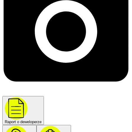
Raport o deweloperze