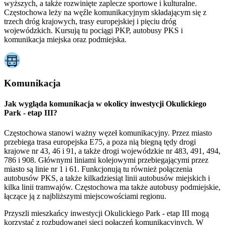
wyższych, a także rozwinięte zaplecze sportowe i kulturalne.
Częstochowa leży na węźle komunikacyjnym składającym się z
trzech dróg krajowych, trasy europejskiej i pięciu dróg
wojewódzkich. Kursują tu pociągi PKP, autobusy PKS i
komunikacja miejska oraz podmiejska.
Komunikacja
Jak wygląda komunikacja w okolicy inwestycji Okulickiego
Park - etap III?
Częstochowa stanowi ważny węzeł komunikacyjny. Przez miasto
przebiega trasa europejska E75, a poza nią biegną tędy drogi
krajowe nr 43, 46 i 91, a także drogi wojewódzkie nr 483, 491, 494,
786 i 908. Głównymi liniami kolejowymi przebiegającymi przez
miasto są linie nr 1 i 61. Funkcjonują tu również połączenia
autobusów PKS, a także kilkadziesiąt linii autobusów miejskich i
kilka linii tramwajów. Częstochowa ma także autobusy podmiejskie,
łączące ją z najbliższymi miejscowościami regionu.
Przyszli mieszkańcy inwestycji Okulickiego Park - etap III mogą
korzystać z rozbudowanej sieci połączeń komunikacyjnych. W