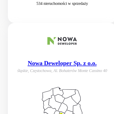
534
nieruchomości
w sprzedaży
Nowa Deweloper Sp. z o.o.
śląskie, Częstochowa
,
Al. Bohaterów Monte Cassino 40