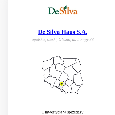
De Silva Haus S.A.
opolskie, oleski, Olesno
,
ul. Lompy 33
1
inwestycja
w sprzedaży