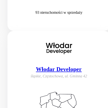
93
nieruchomości
w sprzedaży
Włodar Developer
śląskie, Częstochowa
,
ul. Gminna 42