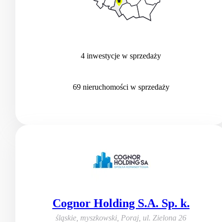
4
inwestycje
w sprzedaży
69
nieruchomości
w sprzedaży
Cognor Holding S.A. Sp. k.
śląskie, myszkowski, Poraj
,
ul. Zielona 26