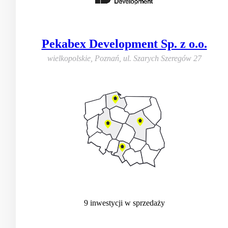
Pekabex Development Sp. z o.o.
wielkopolskie, Poznań
,
ul. Szarych Szeregów 27
9
inwestycji
w sprzedaży