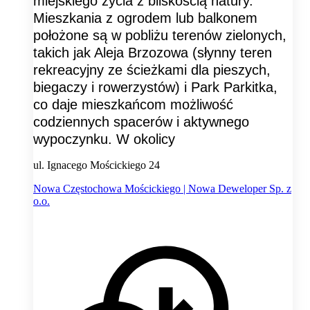
miejskiego życia z bliskością natury.
Mieszkania z ogrodem lub balkonem
położone są w pobliżu terenów zielonych,
takich jak Aleja Brzozowa (słynny teren
rekreacyjny ze ścieżkami dla pieszych,
biegaczy i rowerzystów) i Park Parkitka,
co daje mieszkańcom możliwość
codziennych spacerów i aktywnego
wypoczynku. W okolicy
ul. Ignacego Mościckiego 24
Nowa Częstochowa Mościckiego | Nowa Deweloper Sp. z
o.o.