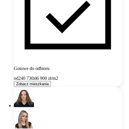
Gotowe do odbioru
od
240 730
zł
6 900
zł/m2
Zobacz mieszkania