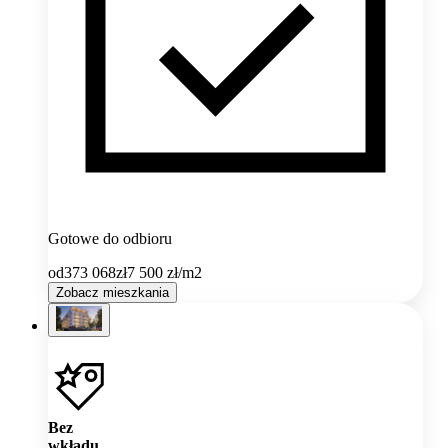
Gotowe do odbioru
od
373 068
zł
7 500
zł/m2
Zobacz mieszkania
Bez
wkładu