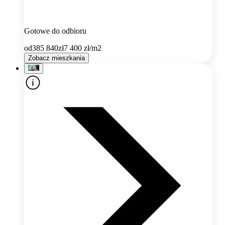
Gotowe do odbioru
od
385 840
zł
7 400
zł/m2
Zobacz mieszkania