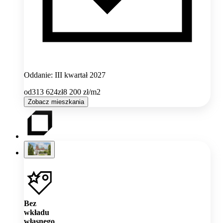
Oddanie: III kwartał 2027
od
313 624
zł
8 200
zł/m2
Zobacz mieszkania
Bez
wkładu
własnego