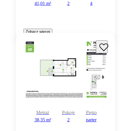
41,01 m²
2
4
Zobacz więcej
Metraż
Pokoje
Piętro
38,35 m²
2
parter