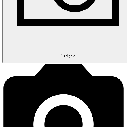
1
zdjęcie