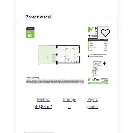
Zobacz więcej
Metraż
Pokoje
Piętro
40,83 m²
2
parter