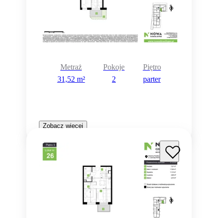
Metraż
Pokoje
Piętro
31,52 m²
2
parter
Zobacz więcej