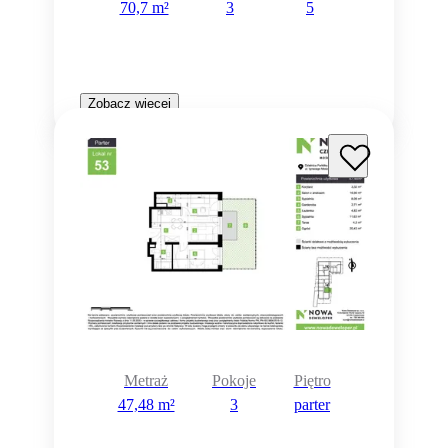
70,7 m²
3
5
Zobacz więcej
Metraż
Pokoje
Piętro
47,48 m²
3
parter