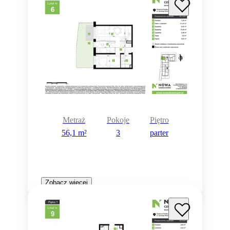
Metraż
Pokoje
Piętro
56,1 m²
3
parter
Zobacz więcej