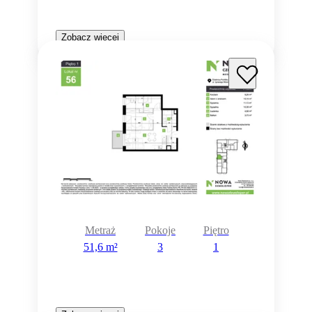
Zobacz więcej
Metraż
Pokoje
Piętro
51,6 m²
3
1