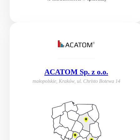
ACATOM Sp. z o.o.
małopolskie, Kraków
,
ul. Christo Botewa 14