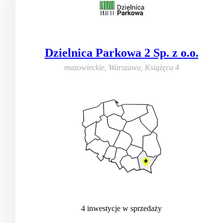
Dzielnica Parkowa 2 Sp. z o.o.
mazowieckie, Warszawa
,
Książęca 4
4
inwestycje
w sprzedaży