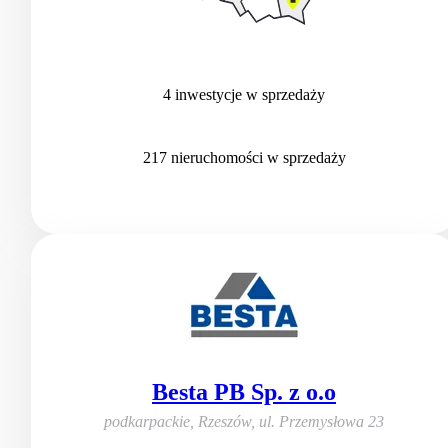
4
inwestycje
w sprzedaży
217
nieruchomości
w sprzedaży
Besta PB Sp. z o.o
podkarpackie, Rzeszów
,
ul. Przemysłowa 23