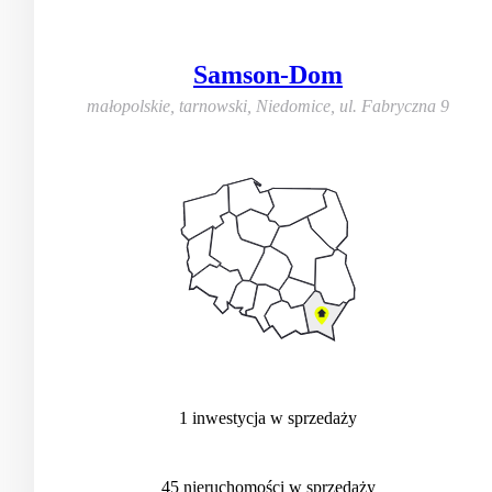
Samson-Dom
małopolskie, tarnowski, Niedomice
,
ul. Fabryczna 9
1
inwestycja
w sprzedaży
45
nieruchomości
w sprzedaży