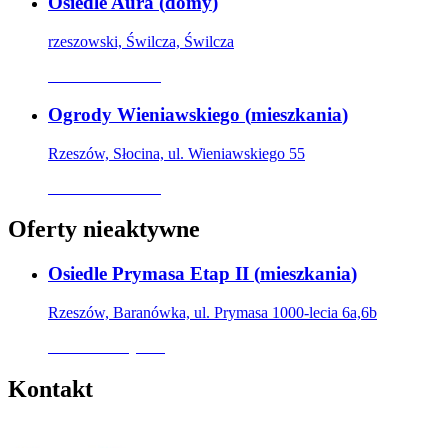
Osiedle Aura
(
domy
)
rzeszowski, Świlcza, Świlcza
Oferta archiwalna
Ogrody Wieniawskiego
(
mieszkania
)
Rzeszów, Słocina, ul. Wieniawskiego 55
Oferta archiwalna
Oferty nieaktywne
Osiedle Prymasa Etap II
(
mieszkania
)
Rzeszów, Baranówka, ul. Prymasa 1000-lecia 6a,6b
Oferta nieaktywna
Kontakt