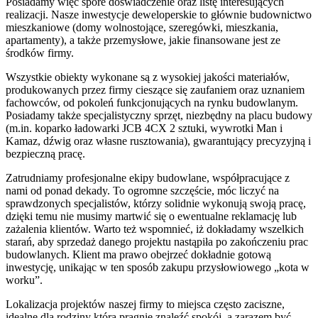
Posiadamy więc spore doświadczenie oraz listę interesujących
realizacji. Nasze inwestycje deweloperskie to głównie budownictwo
mieszkaniowe (domy wolnostojące, szeregówki, mieszkania,
apartamenty), a także przemysłowe, jakie finansowane jest ze
środków firmy.
Wszystkie obiekty wykonane są z wysokiej jakości materiałów,
produkowanych przez firmy cieszące się zaufaniem oraz uznaniem
fachowców, od pokoleń funkcjonujących na rynku budowlanym.
Posiadamy także specjalistyczny sprzęt, niezbędny na placu budowy
(m.in. koparko ładowarki JCB 4CX 2 sztuki, wywrotki Man i
Kamaz, dźwig oraz własne rusztowania), gwarantujący precyzyjną i
bezpieczną pracę.
Zatrudniamy profesjonalne ekipy budowlane, współpracujące z
nami od ponad dekady. To ogromne szczęście, móc liczyć na
sprawdzonych specjalistów, którzy solidnie wykonują swoją pracę,
dzięki temu nie musimy martwić się o ewentualne reklamację lub
zażalenia klientów. Warto też wspomnieć, iż dokładamy wszelkich
starań, aby sprzedaż danego projektu nastąpiła po zakończeniu prac
budowlanych. Klient ma prawo obejrzeć dokładnie gotową
inwestycję, unikając w ten sposób zakupu przysłowiowego „kota w
worku”.
Lokalizacja projektów naszej firmy to miejsca często zaciszne,
idealne dla rodziny która pragnie znaleźć spokój, a zarazem być