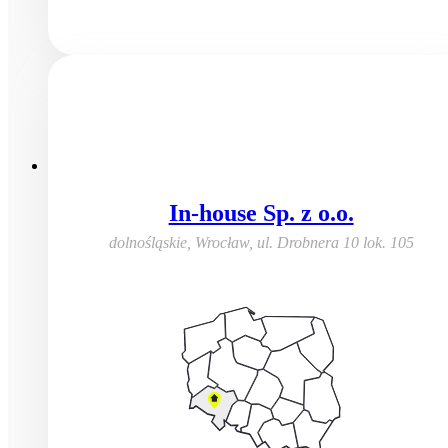
In-house Sp. z o.o.
dolnośląskie, Wrocław
,
ul. Drobnera 10 lok. 105