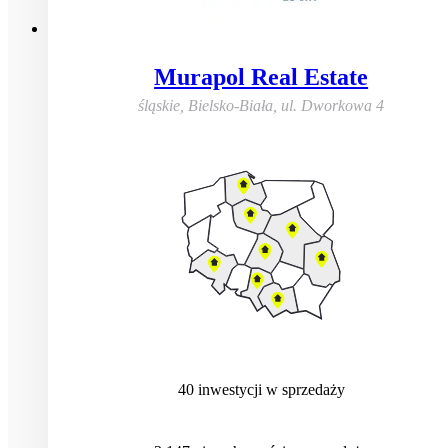
Murapol Real Estate
śląskie, Bielsko-Biała
,
ul. Dworkowa 4
40
inwestycji
w sprzedaży