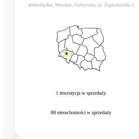
dolnośląskie, Wrocław, Fabryczna
,
ul. Żegiestowska 5
1
inwestycja
w sprzedaży
88
nieruchomości
w sprzedaży