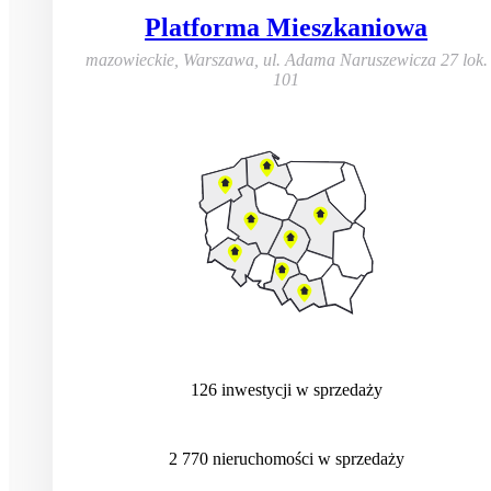
Platforma Mieszkaniowa
mazowieckie, Warszawa
,
ul. Adama Naruszewicza 27 lok.
101
126
inwestycji
w sprzedaży
2 770
nieruchomości
w sprzedaży