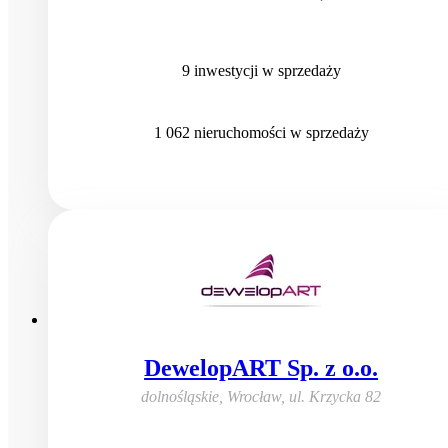
9
inwestycji
w sprzedaży
1 062
nieruchomości
w sprzedaży
DewelopART Sp. z o.o.
dolnośląskie, Wrocław
,
ul. Krzycka 82