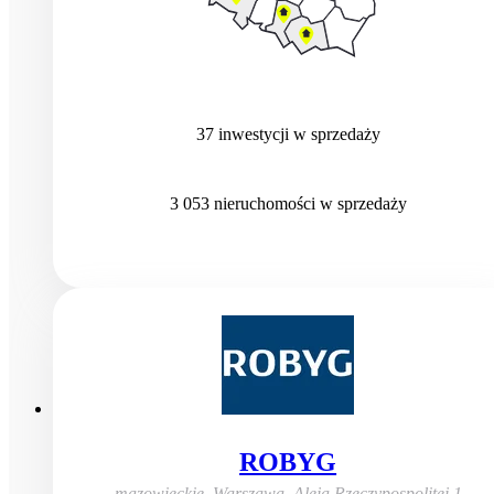
37
inwestycji
w sprzedaży
3 053
nieruchomości
w sprzedaży
ROBYG
mazowieckie, Warszawa
,
Aleja Rzeczypospolitej 1