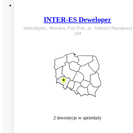
INTER-ES Deweloper
dolnośląskie, Wrocław, Psie Pole
,
ul. Jedności Narodowej
194
2
inwestycje
w sprzedaży