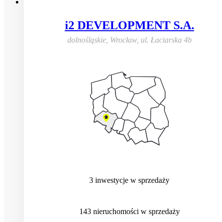
i2 DEVELOPMENT S.A.
dolnośląskie, Wrocław
,
ul. Łaciarska 4b
3
inwestycje
w sprzedaży
143
nieruchomości
w sprzedaży