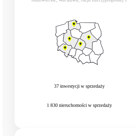
37
inwestycji
w sprzedaży
1 830
nieruchomości
w sprzedaży