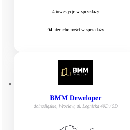
4
inwestycje
w sprzedaży
94
nieruchomości
w sprzedaży
BMM Deweloper
dolnośląskie, Wrocław
,
ul. Legnicka 49D / 5D