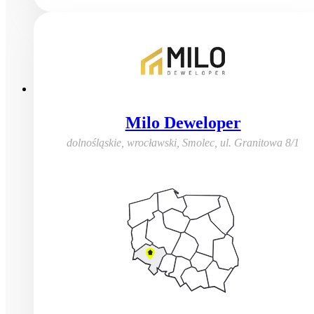
Milo Deweloper
dolnośląskie, wrocławski, Smolec
,
ul. Granitowa 8/1