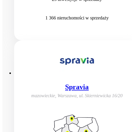
1 366
nieruchomości
w sprzedaży
Spravia
mazowieckie, Warszawa
,
ul. Skierniewicka 16/20