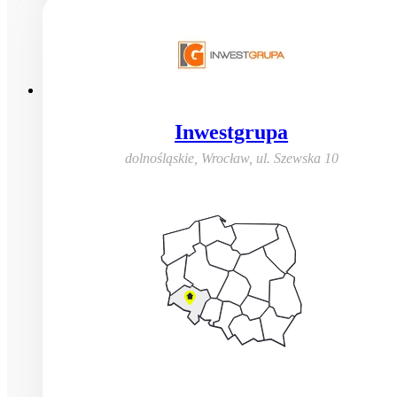
Inwestgrupa
dolnośląskie, Wrocław
,
ul. Szewska 10