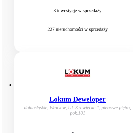
3
inwestycje
w sprzedaży
227
nieruchomości
w sprzedaży
Lokum Deweloper
dolnośląskie, Wrocław
,
Ul. Krawiecka 1, pierwsze piętro,
pok.101