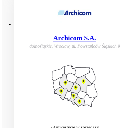
Archicom S.A.
dolnośląskie, Wrocław
,
ul. Powstańców Śląskich 9
23
inwestycje
w sprzedaży