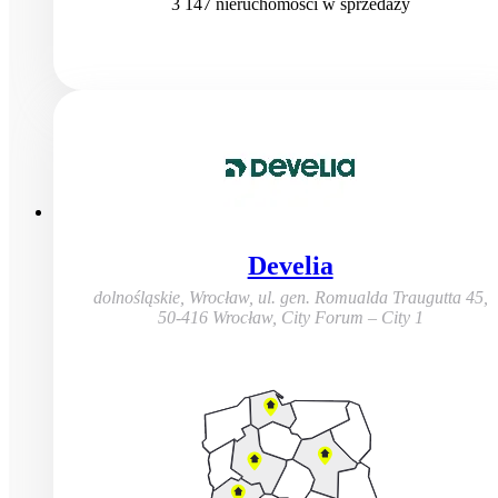
3 147
nieruchomości
w sprzedaży
Develia
dolnośląskie, Wrocław
,
ul. gen. Romualda Traugutta 45,
50-416 Wrocław, City Forum – City 1