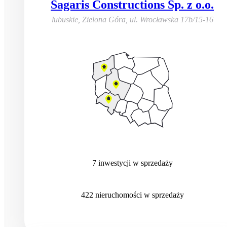
Sagaris Constructions Sp. z o.o.
lubuskie, Zielona Góra
,
ul. Wrocławska 17b/15-16
7
inwestycji
w sprzedaży
422
nieruchomości
w sprzedaży