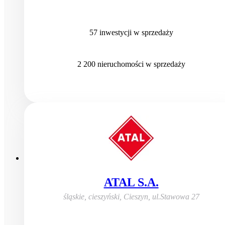
57
inwestycji
w sprzedaży
2 200
nieruchomości
w sprzedaży
ATAL S.A.
śląskie, cieszyński, Cieszyn
,
ul.Stawowa 27