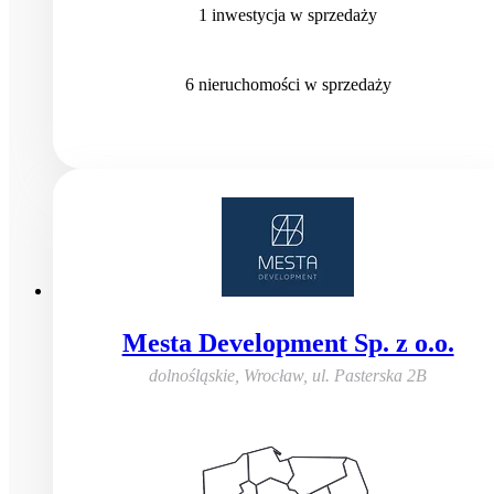
1
inwestycja
w sprzedaży
6
nieruchomości
w sprzedaży
Mesta Development Sp. z o.o.
dolnośląskie, Wrocław
,
ul. Pasterska 2B