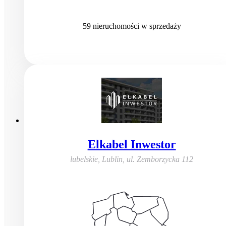
59
nieruchomości
w sprzedaży
Elkabel Inwestor
lubelskie, Lublin
,
ul. Zemborzycka 112