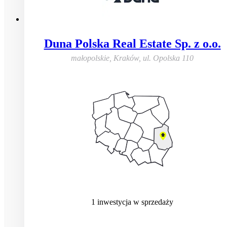
Duna Polska Real Estate Sp. z o.o.
małopolskie, Kraków
,
ul. Opolska 110
1
inwestycja
w sprzedaży