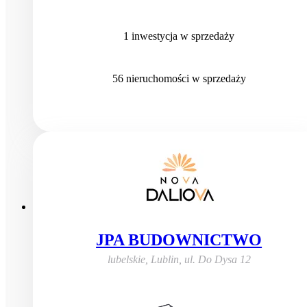
1
inwestycja
w sprzedaży
56
nieruchomości
w sprzedaży
JPA BUDOWNICTWO
lubelskie, Lublin
,
ul. Do Dysa 12