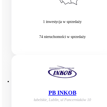
1
inwestycja
w sprzedaży
74
nieruchomości
w sprzedaży
PB INKOB
lubelskie, Lublin
,
ul Pancerniaków 10