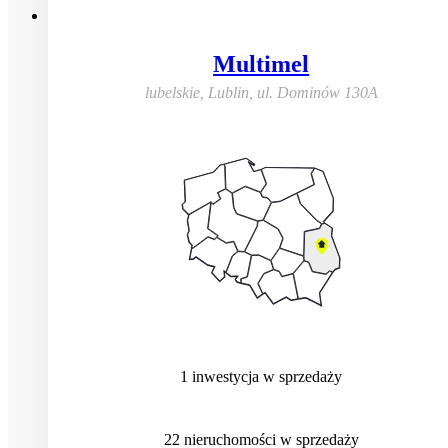
Multimel
lubelskie, Lublin
,
ul. Dominów 130A
1
inwestycja
w sprzedaży
22
nieruchomości
w sprzedaży