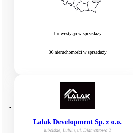
1
inwestycja
w sprzedaży
36
nieruchomości
w sprzedaży
Lalak Development Sp. z o.o.
lubelskie, Lublin
,
ul. Diamentowa 2