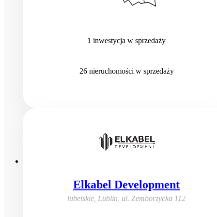
1
inwestycja
w sprzedaży
26
nieruchomości
w sprzedaży
Elkabel Development
lubelskie, Lublin
,
ul. Zemborzycka 112