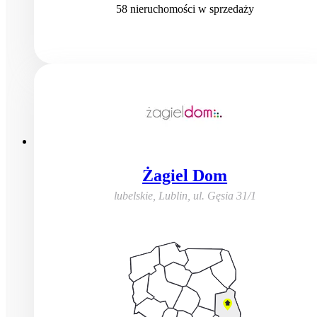
58
nieruchomości
w sprzedaży
Żagiel Dom
lubelskie, Lublin
,
ul. Gęsia 31/1