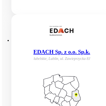
EDACH Sp. z o.o. Sp.k.
lubelskie, Lublin
,
ul. Zawieprzycka 8J