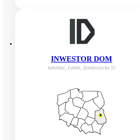
INWESTOR DOM
lubelskie, Lublin
,
Zemborzycka 55