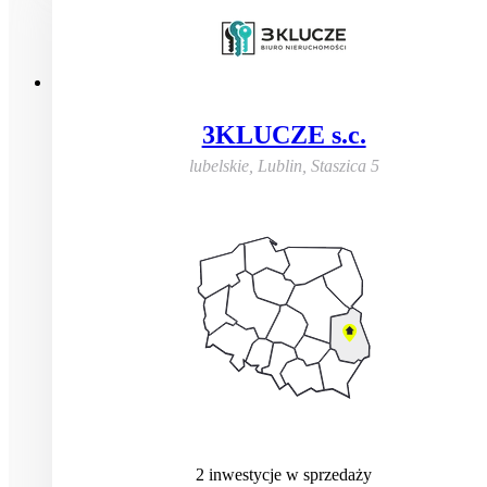
3KLUCZE s.c.
lubelskie, Lublin
,
Staszica 5
2
inwestycje
w sprzedaży