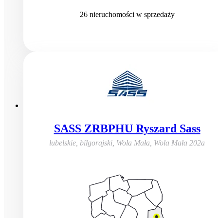
26
nieruchomości
w sprzedaży
SASS ZRBPHU Ryszard Sass
lubelskie, biłgorajski, Wola Mała
,
Wola Mała 202a