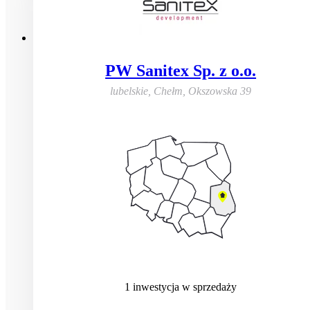
PW Sanitex Sp. z o.o.
lubelskie, Chełm
,
Okszowska 39
1
inwestycja
w sprzedaży