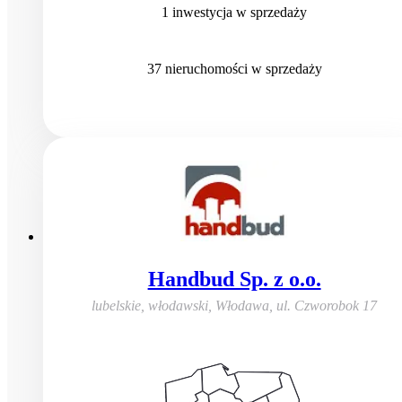
1
inwestycja
w sprzedaży
37
nieruchomości
w sprzedaży
Handbud Sp. z o.o.
lubelskie, włodawski, Włodawa
,
ul. Czworobok 17