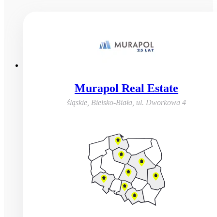
Murapol Real Estate
śląskie, Bielsko-Biała
,
ul. Dworkowa 4