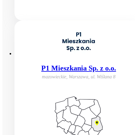
P1 Mieszkania Sp. z o.o.
mazowieckie, Warszawa
,
ul. Wiślana 8