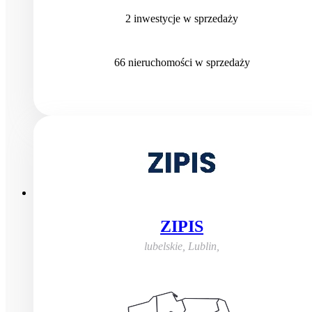
2
inwestycje
w sprzedaży
66
nieruchomości
w sprzedaży
ZIPIS
lubelskie, Lublin
,