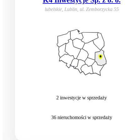
K4 Inwestycje Sp. z o. o.
lubelskie, Lublin
,
ul. Zemborzycka 55
2
inwestycje
w sprzedaży
36
nieruchomości
w sprzedaży