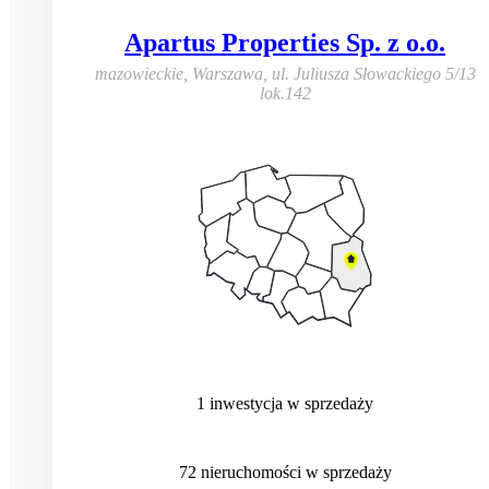
Apartus Properties Sp. z o.o.
mazowieckie, Warszawa
,
ul. Juliusza Słowackiego 5/13
lok.142
1
inwestycja
w sprzedaży
72
nieruchomości
w sprzedaży