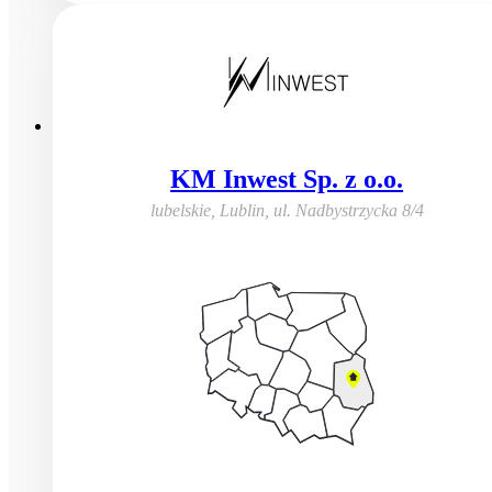
KM Inwest Sp. z o.o.
lubelskie, Lublin
,
ul. Nadbystrzycka 8/4