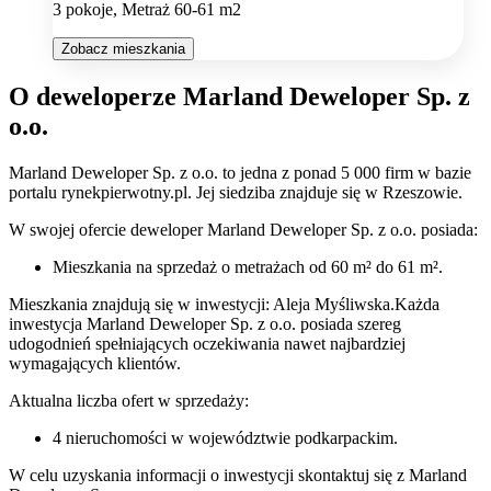
3 pokoje, Metraż 60-61 m2
Zobacz mieszkania
O deweloperze Marland Deweloper Sp. z
o.o.
Marland Deweloper Sp. z o.o.
to jedna z ponad
5 000
firm w bazie
portalu rynekpierwotny.pl
.
Jej siedziba znajduje się w Rzeszowie.
W swojej ofercie
deweloper
Marland Deweloper Sp. z o.o.
posiada:
Mieszkania na sprzedaż
o metrażach od 60 m² do 61 m²
.
Mieszkania znajdują się w inwestycji: Aleja Myśliwska.
Każda
inwestycja
Marland Deweloper Sp. z o.o.
posiada szereg
udogodnień spełniających oczekiwania nawet najbardziej
wymagających klientów.
Aktualna liczba ofert w sprzedaży:
4
nieruchomości w województwie
podkarpackim
.
W celu uzyskania informacji o
inwestycji
skontaktuj się z
Marland