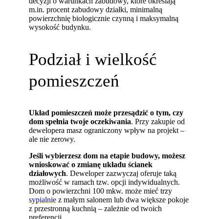
decyzji o warunkach zabudowy, które określają
m.in. procent zabudowy działki, minimalną
powierzchnię biologicznie czynną i maksymalną
wysokość budynku.
Podział i wielkość
pomieszczeń
Układ pomieszczeń może przesądzić o tym, czy
dom spełnia twoje oczekiwania
. Przy zakupie od
dewelopera masz ograniczony wpływ na projekt –
ale nie zerowy.
Jeśli wybierzesz dom na etapie budowy, możesz
wnioskować o zmianę układu ścianek
działowych
. Deweloper zazwyczaj oferuje taką
możliwość w ramach tzw. opcji indywidualnych.
Dom o powierzchni 100 mkw. może mieć trzy
sypialnie
z małym salonem lub dwa większe pokoje
z przestronną kuchnią – zależnie od twoich
preferencji.