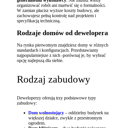
generalnemu wykonawcy
. Nie musisz wtedy
organizować robót ani martwić się o formalności.
W zamian płacisz wyższe koszty budowy, ale
zachowujesz pełną kontrolę nad projektem i
specyfikacją techniczną.
Rodzaje domów od dewelopera
Na rynku pierwotnym znajdziesz domy w różnych
standardach i konfiguracjach. Przedstawiamy
najpopularniejsze z nich -porównaj je, by wybrać
opcję najlepszą dla siebie.
Rodzaj zabudowy
Deweloperzy oferują trzy podstawowe typy
zabudowy:
Dom wolnostojący
–
oddzielny budynek na
większej działce, zwykle z przestronnym
ogrodem.