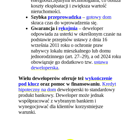
energooszczędnymi technologiami, co obniża
koszty eksploatacji i zwiększa wartość
nieruchomości.
Szybka
przeprowadzka
–
gotowy dom
skraca czas do wprowadzenia się.
Gwarancja i
rękojmia
– deweloper
odpowiada za usterki w określonym czasie na
podstawie przepisów ustawy z dnia 16
września 2011 roku o ochronie praw
nabywcy lokalu mieszkalnego lub domu
jednorodzinnego (art. 27–29), a od 2024 roku
obowiązuje go dodatkowo tzw.
ustawa
deweloperska
.
Wielu deweloperów oferuje też
wykończenie
pod klucz
oraz pomoc w finansowaniu
.
Kredyt
hipoteczny na dom
deweloperski to standardowy
produkt bankowy. Deweloper może jednak
współpracować z wybranym bankiem i
wynegocjować dla klientów korzystniejsze
warunki.