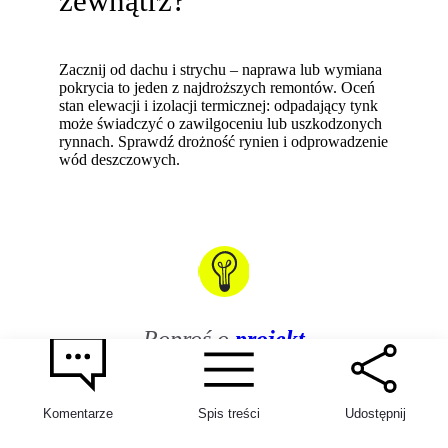
zewnątrz?
Zacznij od dachu i strychu – naprawa lub wymiana
pokrycia to jeden z najdroższych remontów. Oceń
stan elewacji i izolacji termicznej: odpadający tynk
może świadczyć o zawilgoceniu lub uszkodzonych
rynnach. Sprawdź drożność rynien i odprowadzenie
wód deszczowych.
2
Poproś o
projekt
budowlany
lub
dokumentację
Komentarze
Spis treści
Udostępnij
techniczną budynku
.