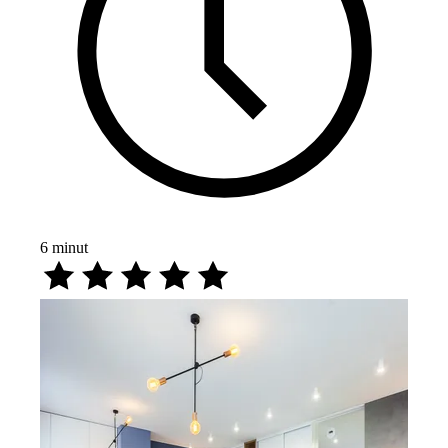
6
minut