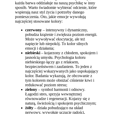
każda barwa oddziałuje na naszą psychikę w inny
sposób. Warto świadomie wybierać odcienie, które
wspierają nasz styl życia i potrzeby danego
pomieszczenia. Oto, jakie emocje wywołują
najczęściej stosowane kolory:
czerwony
– intensywny i dynamiczny,
pobudza krążenie i zwiększa poziom energii.
Może wywoływać ekscytację, ale też
napięcie lub niepokój. To kolor silnych
emocji i działania;
niebieski
– kojarzony z chłodem, spokojem i
jasnością umysłu. Psychologia koloru
niebieskiego łączy go z relaksem,
bezpieczeństwem i zaufaniem. To jeden z
najczęściej wskazywanych jako uspokajający
kolor. Badania wykazują, że obcowanie z
tym kolorem może obniżać ciśnienie krwi i
redukować poziom stresu;
zielony
– symbol harmonii i odnowy.
Łagodzi stres, sprzyja wewnętrznej
równowadze i regeneracji. Kojarzy się z
naturą, świeżością i spokojem psychicznym;
żółty
– działa pobudzająco na układ
nerwowy, wywołuje uczucie radości,