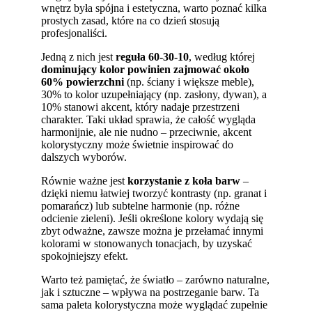
wnętrz była spójna i estetyczna, warto poznać kilka
prostych zasad, które na co dzień stosują
profesjonaliści.
Jedną z nich jest
reguła 60-30-10
, według której
dominujący kolor powinien zajmować około
60% powierzchni
(np. ściany i większe meble),
30% to kolor uzupełniający (np. zasłony, dywan), a
10% stanowi akcent, który nadaje przestrzeni
charakter. Taki układ sprawia, że całość wygląda
harmonijnie, ale nie nudno – przeciwnie, akcent
kolorystyczny może świetnie inspirować do
dalszych wyborów.
Równie ważne jest
korzystanie z koła barw
–
dzięki niemu łatwiej tworzyć kontrasty (np. granat i
pomarańcz) lub subtelne harmonie (np. różne
odcienie zieleni). Jeśli określone kolory wydają się
zbyt odważne, zawsze można je przełamać innymi
kolorami w stonowanych tonacjach, by uzyskać
spokojniejszy efekt.
Warto też pamiętać, że światło – zarówno naturalne,
jak i sztuczne – wpływa na postrzeganie barw. Ta
sama paleta kolorystyczna może wyglądać zupełnie