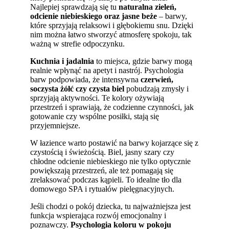
Najlepiej sprawdzają się tu
naturalna zieleń,
odcienie niebieskiego oraz jasne beże
– barwy,
które sprzyjają relaksowi i głębokiemu snu. Dzięki
nim można łatwo stworzyć atmosferę spokoju, tak
ważną w strefie odpoczynku.
Kuchnia i jadalnia
to miejsca, gdzie barwy mogą
realnie wpłynąć na apetyt i nastrój. Psychologia
barw podpowiada, że intensywna
czerwień,
soczysta żółć czy czysta biel
pobudzają zmysły i
sprzyjają aktywności. Te kolory ożywiają
przestrzeń i sprawiają, że codzienne czynności, jak
gotowanie czy wspólne posiłki, stają się
przyjemniejsze.
W łazience warto postawić na barwy kojarzące się z
czystością i świeżością. Biel, jasny szary czy
chłodne odcienie niebieskiego nie tylko optycznie
powiększają przestrzeń, ale też pomagają się
zrelaksować podczas kąpieli. To idealne tło dla
domowego SPA i rytuałów pielęgnacyjnych.
Jeśli chodzi o pokój dziecka, tu najważniejsza jest
funkcja wspierająca rozwój emocjonalny i
poznawczy.
Psychologia koloru w pokoju