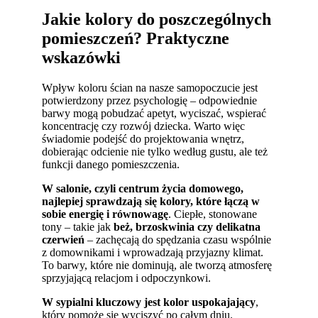
Jakie kolory do poszczególnych
pomieszczeń? Praktyczne
wskazówki
Wpływ koloru ścian na nasze samopoczucie jest
potwierdzony przez psychologię – odpowiednie
barwy mogą pobudzać apetyt, wyciszać, wspierać
koncentrację czy rozwój dziecka. Warto więc
świadomie podejść do projektowania wnętrz,
dobierając odcienie nie tylko według gustu, ale też
funkcji danego pomieszczenia.
W salonie, czyli centrum życia domowego,
najlepiej sprawdzają się kolory, które łączą w
sobie energię i równowagę
. Ciepłe, stonowane
tony – takie jak
beż, brzoskwinia czy delikatna
czerwień
– zachęcają do spędzania czasu wspólnie
z domownikami i wprowadzają przyjazny klimat.
To barwy, które nie dominują, ale tworzą atmosferę
sprzyjającą relacjom i odpoczynkowi.
W sypialni kluczowy jest kolor uspokajający
,
który pomoże się wyciszyć po całym dniu.