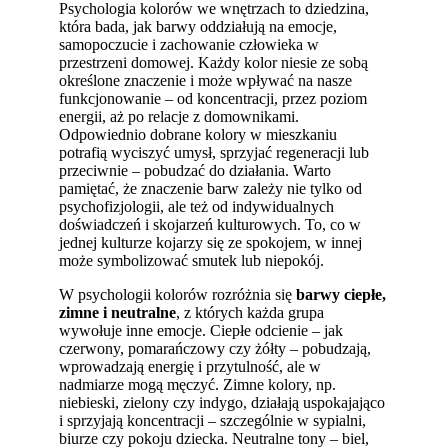
Psychologia kolorów we wnętrzach to dziedzina,
która bada, jak barwy oddziałują na emocje,
samopoczucie i zachowanie człowieka w
przestrzeni domowej. Każdy kolor niesie ze sobą
określone znaczenie i może wpływać na nasze
funkcjonowanie – od koncentracji, przez poziom
energii, aż po relacje z domownikami.
Odpowiednio dobrane kolory w mieszkaniu
potrafią wyciszyć umysł, sprzyjać regeneracji lub
przeciwnie – pobudzać do działania. Warto
pamiętać, że znaczenie barw zależy nie tylko od
psychofizjologii, ale też od indywidualnych
doświadczeń i skojarzeń kulturowych. To, co w
jednej kulturze kojarzy się ze spokojem, w innej
może symbolizować smutek lub niepokój.
W psychologii kolorów rozróżnia się
barwy ciepłe,
zimne i neutralne
, z których każda grupa
wywołuje inne emocje. Ciepłe odcienie – jak
czerwony, pomarańczowy czy żółty – pobudzają,
wprowadzają energię i przytulność, ale w
nadmiarze mogą męczyć. Zimne kolory, np.
niebieski, zielony czy indygo, działają uspokajająco
i sprzyjają koncentracji – szczególnie w sypialni,
biurze czy pokoju dziecka. Neutralne tony – biel,