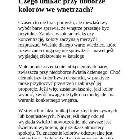
Czego unikać przy doborze
kolorów we wnętrzach?
Czasem to nie brak pomysłu, ale niewłaściwy
wybór barw sprawia, że wnętrze przestaje być
przytulne. Zamiast wspierać relaks czy
koncentrację, kolory zaczynają męczyć i
rozpraszać. Właśnie dlatego warto wiedzieć, które
rozwiązania mogą się nie sprawdzić – nawet jeśli
wyglądają efektownie w katalogu.
Małe pomieszczenia nie lubią ciemnych barw,
zwłaszcza przy niedoborze światła dziennego. Choć
ciemniejszy kolor bywa elegancki, w praktyce
może przytłoczyć przestrzeń i zaburzyć jej
proporcje. Jeśli więc zastanawiasz się, jaki kolor
wybrać, zwróć uwagę nie tylko na modę, ale i na
warunki konkretnego wnętrza.
W strefach relaksu unikaj barw zbyt intensywnych
lub kontrastowych. Nawet jeśli dany odcień
wygląda świeżo i nowocześnie, nie zawsze jest
świetnym wyborem, gdy szukasz atmosfery
spokoju. Tu znaczenie kolorów odczuwalne jest
najbardziej – kolory działają jak emocjonalne tło,