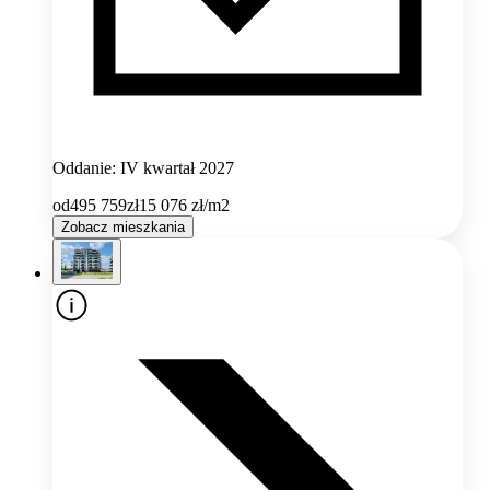
Oddanie: IV kwartał 2027
od
495 759
zł
15 076
zł/m2
Zobacz mieszkania