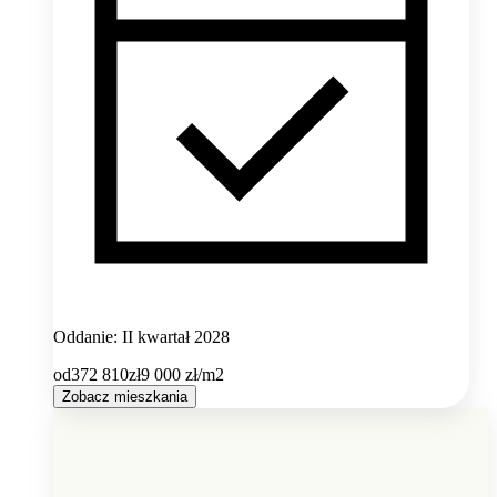
Oddanie: II kwartał 2028
od
372 810
zł
9 000
zł/m2
Zobacz mieszkania