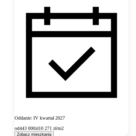
Oddanie: IV kwartał 2027
od
443 000
zł
10 271
zł/m2
Zobacz mieszkania