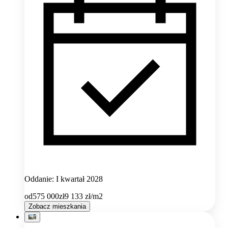
Oddanie: I kwartał 2028
od
575 000
zł
9 133
zł/m2
Zobacz mieszkania