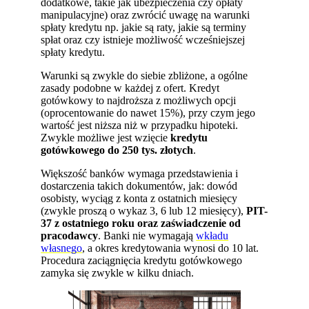
dodatkowe, takie jak ubezpieczenia czy opłaty
manipulacyjne) oraz zwrócić uwagę na warunki
spłaty kredytu np. jakie są raty, jakie są terminy
spłat oraz czy istnieje możliwość wcześniejszej
spłaty kredytu.
Warunki są zwykle do siebie zbliżone, a ogólne
zasady podobne w każdej z ofert. Kredyt
gotówkowy to najdroższa z możliwych opcji
(oprocentowanie do nawet 15%), przy czym jego
wartość jest niższa niż w przypadku hipoteki.
Zwykle możliwe jest wzięcie
kredytu
gotówkowego do 250 tys. złotych
.
Większość banków wymaga przedstawienia i
dostarczenia takich dokumentów, jak: dowód
osobisty, wyciąg z konta z ostatnich miesięcy
(zwykle proszą o wykaz 3, 6 lub 12 miesięcy),
PIT-
37 z ostatniego roku oraz zaświadczenie od
pracodawcy
. Banki nie wymagają
wkładu
własnego
, a okres kredytowania wynosi do 10 lat.
Procedura zaciągnięcia kredytu gotówkowego
zamyka się zwykle w kilku dniach.