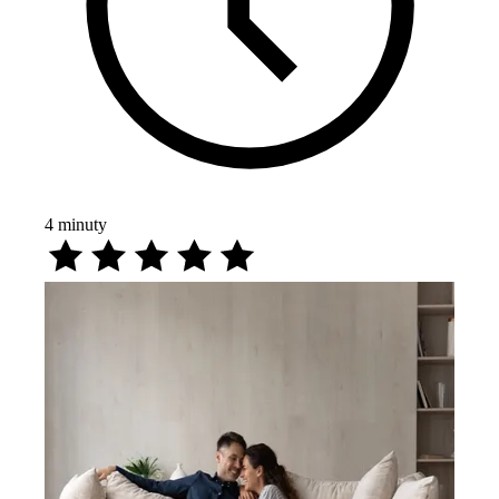
4
minuty