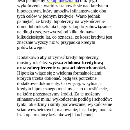
Jeśli planujemy
zakup mieszkania
oraz jego
wykończenie, warto zastanowić się nad kredytem
hipotecznym, który umożliwi sfinansowanie obu
tych celów w jednym kredycie. Warto jednak
pamiętać, że kredyt hipoteczny na wykończenie
domu lub mieszkania i jego zakup to zobowiązanie
na długi czas, zazwyczaj od kilku do nawet
kilkudziesięciu lat, co oznacza, że koszt kredytu jest
znacznie wyższy niż w przypadku kredytu
gotówkowego.
Dodatkowo aby otrzymać kredyt hipoteczny,
musimy mieć też
wyższą zdolność kredytową
oraz zabezpieczenie w postaci nieruchomości.
Hipoteka wiąże się z wieloma formalnościami,
których trzeba dokonać, będą też potrzebne
dodatkowe dokumenty. Co więcej, w sytuacji
kredytu hipotecznego musimy jasno określić cele,
na które przeznaczymy środki. Za te możemy
sfinansować m.in.: wykończenie podłóg i schodów;
tynki, okładziny i sufity podwieszane; wykończenie
ścian wewnętrznych; malowanie; instalacje; montaż
i zakup armatury łazienkowej i kuchennej.