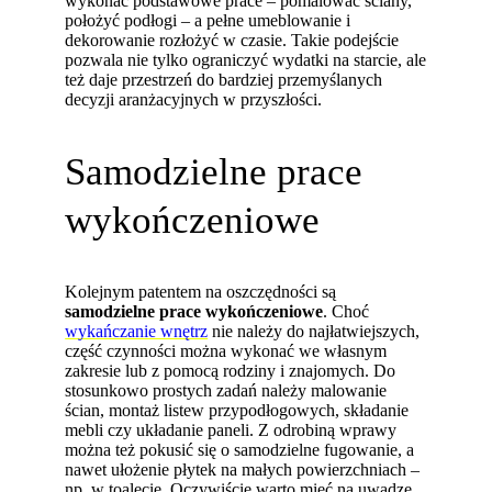
wykonać podstawowe prace – pomalować ściany,
położyć podłogi – a pełne umeblowanie i
dekorowanie rozłożyć w czasie. Takie podejście
pozwala nie tylko ograniczyć wydatki na starcie, ale
też daje przestrzeń do bardziej przemyślanych
decyzji aranżacyjnych w przyszłości.
Samodzielne prace
wykończeniowe
Kolejnym patentem na oszczędności są
samodzielne prace wykończeniowe
. Choć
wykańczanie wnętrz
nie należy do najłatwiejszych,
część czynności można wykonać we własnym
zakresie lub z pomocą rodziny i znajomych. Do
stosunkowo prostych zadań należy malowanie
ścian, montaż listew przypodłogowych, składanie
mebli czy układanie paneli. Z odrobiną wprawy
można też pokusić się o samodzielne fugowanie, a
nawet ułożenie płytek na małych powierzchniach –
np. w toalecie. Oczywiście warto mieć na uwadze