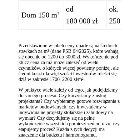
od
ok.
Dom 150 m²
180 000 zł
250 000 z
Przedstawione w tabeli ceny oparte są na średnich
stawkach za m² (dane PSB 04/2025), które wahają
się obecnie od 1200 do 3000 zł. Wykończenie pod
klucz cena za m2 może zależeć od wielu
czynników, o których więcej powiemy poniżej, ale
średni koszt dla większości inwestorów mieści się
dziś w zakresie 1700–2200 zł/m².
W praktyce wiele zależy od tego, jak podejdziemy
do samego procesu. Czy korzystamy z usług
projektanta? Czy wybieramy gotowe rozwiązania z
marketów budowlanych, czy inwestujemy w
indywidualne projekty stolarskie i zabudowy na
wymiar? Czy decydujemy się na pełne
wykończenie wszystkich pomieszczeń od razu, czy
etapujemy proces? Każda z tych decyzji ma
znaczenie dla budżetu i harmonogramu.