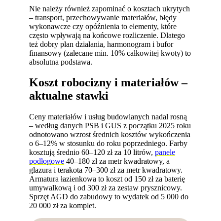
Nie należy również zapominać o kosztach ukrytych
– transport, przechowywanie materiałów, błędy
wykonawcze czy opóźnienia to elementy, które
często wpływają na końcowe rozliczenie. Dlatego
też dobry plan działania, harmonogram i bufor
finansowy (zalecane min. 10% całkowitej kwoty) to
absolutna podstawa.
Koszt robocizny i materiałów –
aktualne stawki
Ceny materiałów i usług budowlanych nadal rosną
– według danych PSB i GUS z początku 2025 roku
odnotowano wzrost średnich kosztów wykończenia
o 6–12% w stosunku do roku poprzedniego. Farby
kosztują średnio 60–120 zł za 10 litrów,
panele
podłogowe
40–180 zł za metr kwadratowy, a
glazura i terakota 70–300 zł za metr kwadratowy.
Armatura łazienkowa to koszt od 150 zł za baterię
umywalkową i od 300 zł za zestaw prysznicowy.
Sprzęt AGD do zabudowy to wydatek od 5 000 do
20 000 zł za komplet.