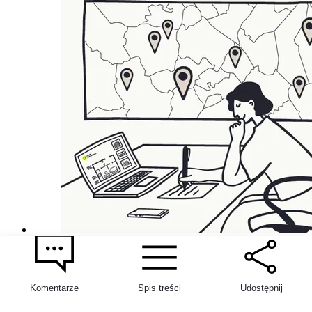
Gdzie szukać ofert nieruchomości? 6 najlepszych
źródeł
Komentarze
Spis treści
Udostępnij
04 sierpnia 2026