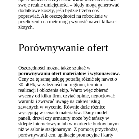
swoje realne umiejętności – błędy mogą generować
dodatkowe koszty, jeśli będzie trzeba coś
poprawiać. Ale oszczędności na robociźnie w
przeliczeniu na metr mogą wynosić nawet kilkaset
złotych.
Porównywanie ofert
Oszczędności można także szukać w
porównywaniu ofert materiałów i wykonawców
.
Ceny za tę samą usługę potrafią różnić się nawet o
30–40%, w zależności od regionu, terminu
realizacji i obłożenia ekip. Warto więc zbierać
wyceny od kilku firm, czytać opinie, negocjować
warunki i zwracać uwagę na zakres usług
zawartych w wycenie. Równie duże różnice
występują w cenach materiałów. Dany model
paneli, drzwi czy armatury może być tańszy w
sklepie internetowym lub w markecie budowlanym
niż w salonie stacjonarnym. Z pomocą przychodzą
porównywarki cen, aplikacje promocyjne i karty