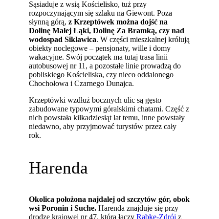
Sąsiaduje z wsią Kościelisko, tuż przy
rozpoczynającym się szlaku na Giewont. Poza
słynną górą,
z Krzeptówek można dojść na
Dolinę Małej Łąki, Dolinę Za Bramką, czy nad
wodospad Siklawica
. W części mieszkalnej królują
obiekty noclegowe – pensjonaty, wille i domy
wakacyjne. Swój początek ma tutaj trasa linii
autobusowej nr 11, a pozostałe linie prowadzą do
pobliskiego Kościeliska, czy nieco oddalonego
Chochołowa i Czarnego Dunajca.
Krzeptówki wzdłuż bocznych ulic są gęsto
zabudowane typowymi góralskimi chatami. Część z
nich powstała kilkadziesiąt lat temu, inne powstały
niedawno, aby przyjmować turystów przez cały
rok.
Harenda
Okolica położona najdalej od szczytów gór, obok
wsi Poronin i Suche.
Harenda znajduje się przy
drodze krajowej nr 47, która łączy
Rabkę-Zdrój
z