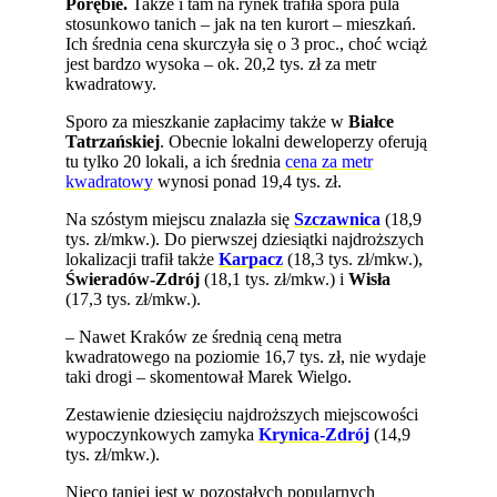
Porębie.
Także i tam na rynek trafiła spora pula
stosunkowo tanich – jak na ten kurort – mieszkań.
Ich średnia cena skurczyła się o 3 proc., choć wciąż
jest bardzo wysoka – ok. 20,2 tys. zł za metr
kwadratowy.
Sporo za mieszkanie zapłacimy także w
Białce
Tatrzańskiej
. Obecnie lokalni deweloperzy oferują
tu tylko 20 lokali, a ich średnia
cena za metr
kwadratowy
wynosi ponad 19,4 tys. zł.
Na szóstym miejscu znalazła się
Szczawnica
(18,9
tys. zł/mkw.). Do pierwszej dziesiątki najdroższych
lokalizacji trafił także
Karpacz
(18,3 tys. zł/mkw.),
Świeradów-Zdrój
(18,1 tys. zł/mkw.) i
Wisła
(17,3 tys. zł/mkw.).
– Nawet Kraków ze średnią ceną metra
kwadratowego na poziomie 16,7 tys. zł, nie wydaje
taki drogi – skomentował Marek Wielgo.
Zestawienie dziesięciu najdroższych miejscowości
wypoczynkowych zamyka
Krynica-Zdrój
(14,9
tys. zł/mkw.).
Nieco taniej jest w pozostałych popularnych