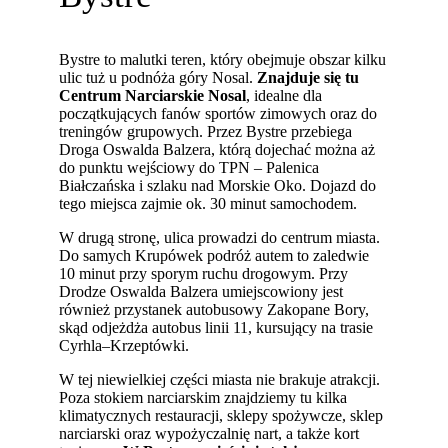
Bystre to malutki teren, który obejmuje obszar kilku
ulic tuż u podnóża góry Nosal.
Znajduje się tu
Centrum Narciarskie Nosal
, idealne dla
początkujących fanów sportów zimowych oraz do
treningów grupowych. Przez Bystre przebiega
Droga Oswalda Balzera, którą dojechać można aż
do punktu wejściowy do TPN – Palenica
Białczańska i szlaku nad Morskie Oko. Dojazd do
tego miejsca zajmie ok. 30 minut samochodem.
W drugą stronę, ulica prowadzi do centrum miasta.
Do samych Krupówek podróż autem to zaledwie
10 minut przy sporym ruchu drogowym. Przy
Drodze Oswalda Balzera umiejscowiony jest
również przystanek autobusowy Zakopane Bory,
skąd odjeżdża autobus linii 11, kursujący na trasie ​​
Cyrhla–Krzeptówki.
W tej niewielkiej części miasta nie brakuje atrakcji.
Poza stokiem narciarskim znajdziemy tu kilka
klimatycznych restauracji, sklepy spożywcze, sklep
narciarski oraz wypożyczalnię nart, a także kort