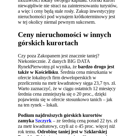
możliwości lokaty swojego kapitału. Górski kurort
niewątpliwie nie straci na zainteresowaniu turystów,
a więc i ceny będą stale rosły. Zakup inwestycyjny
nieruchomości pod wynajem krótkoterminowy jest
w tej okolicy niemal pewnym sukcesem.
Ceny nieruchomości w innych
górskich kurortach
Czy poza Zakopanem jest znacznie taniej?
Niekoniecznie. Z danych BIG DATA
RynekPierwotny.pl wynika, że
bardzo drogo jest
także w Kościelisku
. Średnia cena mieszkania w
ofercie lokalnych firm deweloperskich w
przeliczeniu na metr kwadratowy sięga 23,7 tys. zł.
Warto zaznaczyć, że w ciągu ostatnich 12 miesięcy
średnia cena zmniejszyła się o 20 proc., dzięki
pojawieniu się w ofercie stosunkowo tanich – jak
na ten rynek – lokali.
Podium najdroższych górskich kurortów
zamyka
Szczyrk
– ze średnią ceną ponad 22 tys. zł
za metr kwadratowy, czyli aż o 45 proc. więcej niż
rok temu.
Odrobinę taniej jest w Szklarskiej