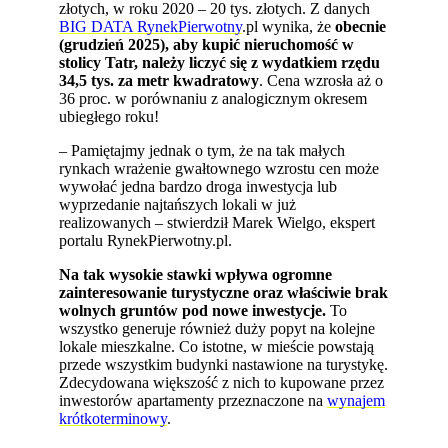
złotych, w roku 2020 – 20 tys. złotych. Z danych
BIG DATA RynekPierwotny
.pl wynika, że
obecnie
(grudzień 2025), aby kupić nieruchomość w
stolicy Tatr, należy liczyć się z wydatkiem rzędu
34,5 tys. za metr kwadratowy
. Cena wzrosła aż o
36 proc. w porównaniu z analogicznym okresem
ubiegłego roku!
– Pamiętajmy jednak o tym, że na tak małych
rynkach wrażenie gwałtownego wzrostu cen może
wywołać jedna bardzo droga inwestycja lub
wyprzedanie najtańszych lokali w już
realizowanych – stwierdził Marek Wielgo, ekspert
portalu RynekPierwotny.pl.
Na tak wysokie stawki wpływa ogromne
zainteresowanie turystyczne oraz właściwie brak
wolnych gruntów pod nowe inwestycje.
To
wszystko generuje również duży popyt na kolejne
lokale mieszkalne. Co istotne, w mieście powstają
przede wszystkim budynki nastawione na turystykę.
Zdecydowana większość z nich to kupowane przez
inwestorów apartamenty przeznaczone na
wynajem
krótkoterminowy
.