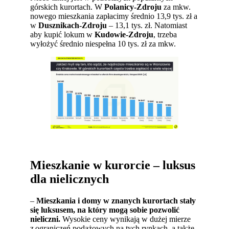
górskich kurortach. W
Polanicy-Zdroju
za mkw.
nowego mieszkania zapłacimy średnio 13,9 tys. zł a
w
Dusznikach-Zdroju
– 13,1 tys. zł. Natomiast
aby kupić lokum w
Kudowie-Zdroju
, trzeba
wyłożyć średnio niespełna 10 tys. zł za mkw.
Mieszkanie w kurorcie – luksus
dla nielicznych
–
Mieszkania i domy w znanych kurortach stały
się luksusem, na który mogą sobie pozwolić
nieliczni.
Wysokie ceny wynikają w dużej mierze
z ograniczeń podażowych na tych rynkach, a także