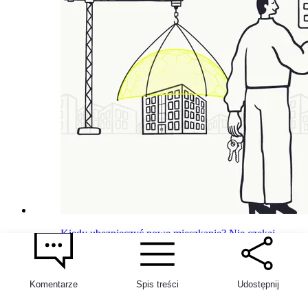
3
Kiedy ubezpieczyć nowe mieszkanie? Nie czekaj
do aktu notarialnego
30 lipca 2026
Komentarze
Spis treści
Udostępnij
Aleksandra Miniak