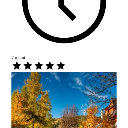
7
minut