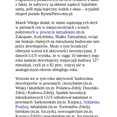
z faktu, że nabywcy są skłonni zapłacić bajońskie
sumy, jeśli mają bajeczny widok z okna – wyjaśnił
ekspert portalu RynekPierwotny.pl.
Marek Wielgo dodał, że mimo zapierających dech
w piersiach cen w miejscowościach i wsiach
położonych
w powiecie tatrzańskim
(m.in.
Zakopane, Kościelisko, Białka Tatrzańska), wciąż
nie brakuje chętnych na mieszkania budowane tam
przez deweloperów. Może o tym świadczyć
olbrzymi wzrost ich aktywności inwestycyjnej. Z
danych GUS wynika, że w ciągu 10 miesięcy tego
roku tamtejsi deweloperzy rozpoczęli budowę 327
mieszkań, czyli aż o 82 proc. więcej niż w
analogicznym okresie ubiegłego roku.
Wzrosła też w tym roku aktywność budowlana
deweloperów w powiatach: cieszyńskim (m.in.
Wisła) i kłodzkim (m.in. Polanica-Zdrój, Duszniki-
Zdrój i Kudowa-Zdrój). Spadek inwestycji
mieszkaniowych GUS odnotował natomiast w
powiatach: karkonoskim (m.in. Karpacz,
Szklarska
Poręba
), lubańskim (m.in. Świeradów-Zdrój),
bielskim (m.in. Szczyrk), nowosądeckim (m.in.
Krynica-Zdrój) i nowotarskim (m.in. Szczawnica).