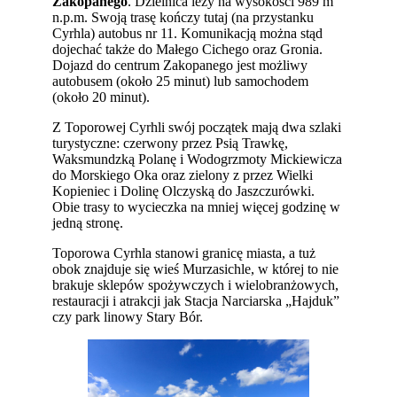
Zakopanego
. Dzielnica leży na wysokości 989 m
n.p.m. Swoją trasę kończy tutaj (na przystanku
Cyrhla) autobus nr 11. Komunikacją można stąd
dojechać także do Małego Cichego oraz Gronia.
Dojazd do centrum Zakopanego jest możliwy
autobusem (około 25 minut) lub samochodem
(około 20 minut).
Z Toporowej Cyrhli swój początek mają dwa szlaki
turystyczne: czerwony przez Psią Trawkę,
Waksmundzką Polanę i Wodogrzmoty Mickiewicza
do Morskiego Oka oraz zielony z przez Wielki
Kopieniec i Dolinę Olczyską do Jaszczurówki.
Obie trasy to wycieczka na mniej więcej godzinę w
jedną stronę.
Toporowa Cyrhla stanowi granicę miasta, a tuż
obok znajduje się wieś Murzasichle, w której to nie
brakuje sklepów spożywczych i wielobranżowych,
restauracji i atrakcji jak Stacja Narciarska „Hajduk”
czy park linowy Stary Bór.