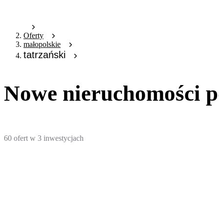
Oferty
małopolskie
tatrzański
Nowe nieruchomości po
60
ofert
w
3
inwestycjach