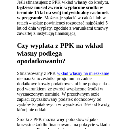
Jeśli sfinansujesz z PPK wkład własny do kredytu,
będziesz musiał zwrócić wypłacone środki w
terminie 15 lat na swój indywidualny rachunek
w programie
. Możesz je spłacić w całości lub w
ratach – spłatę powinieneś rozpocząć najpóźniej 5
lat od dnia wypłaty, zgodnie z warunkami umowy
zawartej z instytucją finansującą.
Czy wypłata z PPK na wkład
własny podlega
opodatkowaniu?
Sfinansowany z PPK
wkład własny na mieszkanie
nie naraża uczestnika programu na żadne
dodatkowe koszty podatkowe ani inne potrącenia –
pod warunkiem, że zwróci wypłacone środki w
wyznaczonym terminie. W przeciwnym razie
zapłaci zryczałtowany podatek dochodowy od
zysków kapitałowych w wysokości 19% od kwoty,
której nie oddał.
Środki z PPK można więc potraktować jako
korzystne źródło finansowania na pokrycie wkładu