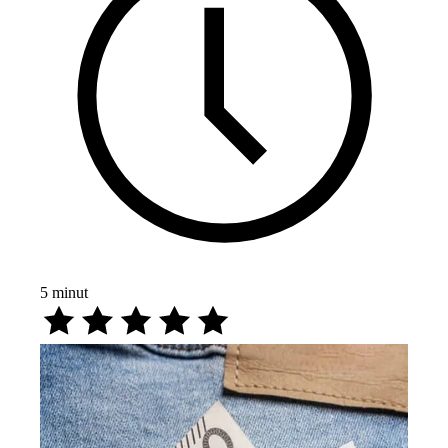
5
minut