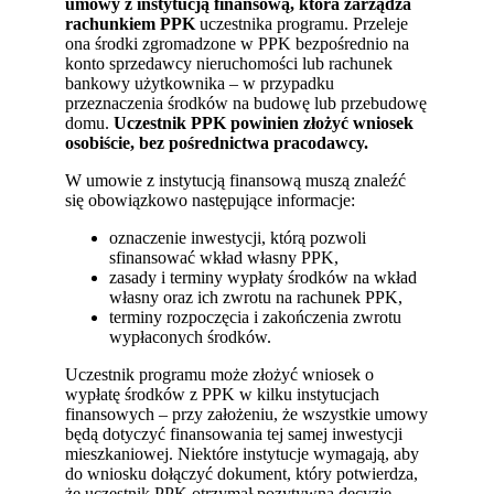
umowy z instytucją finansową, która zarządza
rachunkiem PPK
uczestnika programu. Przeleje
ona środki zgromadzone w PPK bezpośrednio na
konto sprzedawcy nieruchomości lub rachunek
bankowy użytkownika – w przypadku
przeznaczenia środków na budowę lub przebudowę
domu.
Uczestnik PPK powinien złożyć wniosek
osobiście, bez pośrednictwa pracodawcy.
W umowie z instytucją finansową muszą znaleźć
się obowiązkowo następujące informacje:
oznaczenie inwestycji, którą pozwoli
sfinansować wkład własny PPK,
zasady i terminy wypłaty środków na wkład
własny oraz ich zwrotu na rachunek PPK,
terminy rozpoczęcia i zakończenia zwrotu
wypłaconych środków.
Uczestnik programu może złożyć wniosek o
wypłatę środków z PPK w kilku instytucjach
finansowych – przy założeniu, że wszystkie umowy
będą dotyczyć finansowania tej samej inwestycji
mieszkaniowej. Niektóre instytucje wymagają, aby
do wniosku dołączyć dokument, który potwierdza,
że uczestnik PPK otrzymał pozytywną decyzję