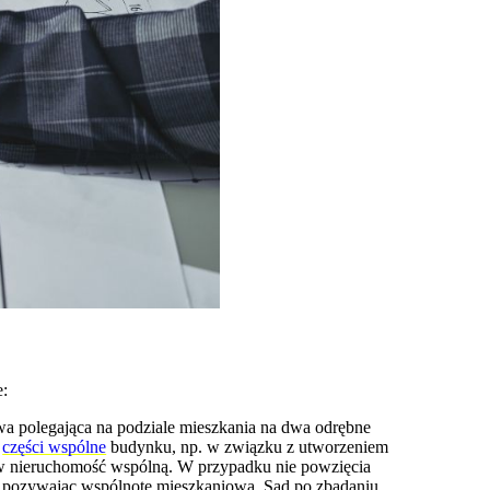
e:
a polegająca na podziale mieszkania na dwa odrębne
w
części wspólne
budynku, np. w związku z utworzeniem
 w nieruchomość wspólną. W przypadku nie powzięcia
 pozywając wspólnotę mieszkaniową. Sąd po zbadaniu