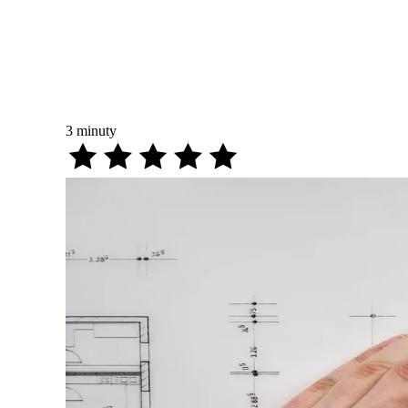
3
minuty