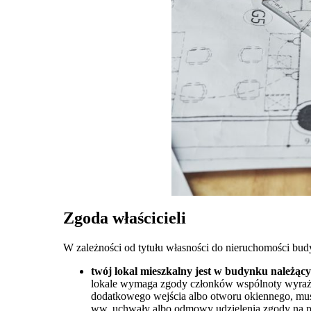
Zgoda właścicieli
W zależności od tytułu własności do nieruchomości budy
twój lokal mieszkalny jest w budynku należąc
lokale wymaga zgody członków wspólnoty wyrażo
dodatkowego wejścia albo otworu okiennego, mus
ww. uchwały albo odmowy udzielenia zgody na p