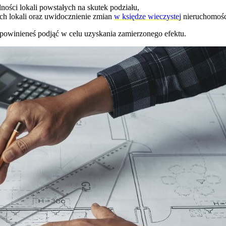
ości lokali powstałych na skutek podziału,
h lokali oraz uwidocznienie zmian
w księdze wieczystej
nieruchomośc
 powinieneś podjąć w celu uzyskania zamierzonego efektu.