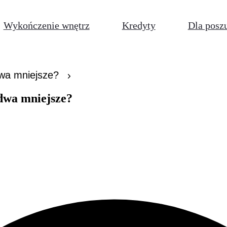
Wykończenie wnętrz
Kredyty
Dla posz
dwa mniejsze?
dwa mniejsze?