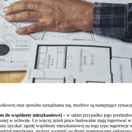
nkowej oraz sposobu zarządzania nią, możliwe są następujące sytuacj
ym do wspólnoty mieszkaniowej –
w takim przypadku jego przebudow
nej w uchwale. Co więcej, jeżeli prace budowalne mają ingerować 
isz uzyskać zgodę wspólnoty mieszkaniowej na tego typu ingerencje
odział mieszkania, możesz wystąpić na drogę postępowania sądowego