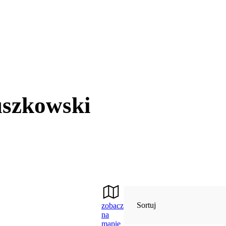
uszkowski
Sortuj
zobacz
na
mapie