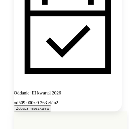
Oddanie: III kwartał 2026
od
509 000
zł
9 263
zł/m2
Zobacz mieszkania