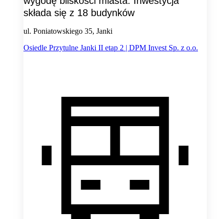
wygodę bliskości miasta. Inwestycja
składa się z 18 budynków
ul. Poniatowskiego 35, Janki
Osiedle Przytulne Janki II etap 2 | DPM Invest Sp. z o.o.