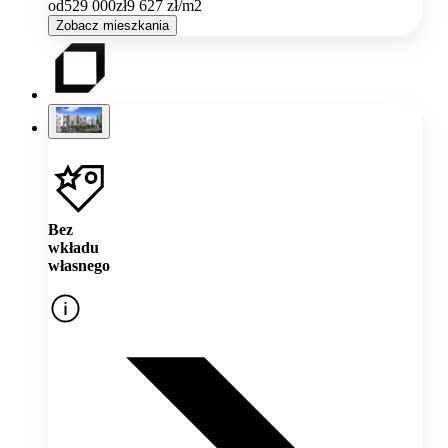
od
529 000
zł
9 627
zł/m2
Zobacz mieszkania
Bez
wkładu
własnego