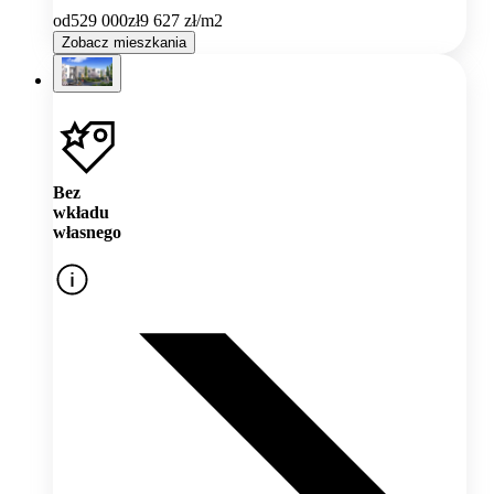
od
529 000
zł
9 627
zł/m2
Zobacz mieszkania
Bez
wkładu
własnego