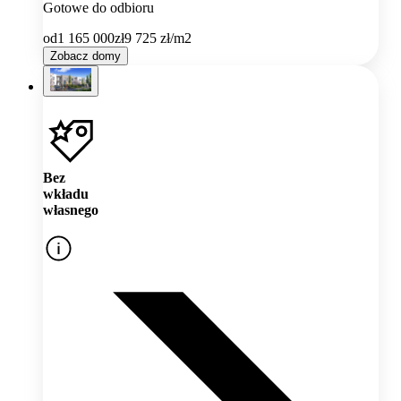
Gotowe do odbioru
od
1 165 000
zł
9 725
zł/m2
Zobacz domy
Bez
wkładu
własnego