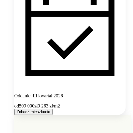
Oddanie: III kwartał 2026
od
509 000
zł
9 263
zł/m2
Zobacz mieszkania