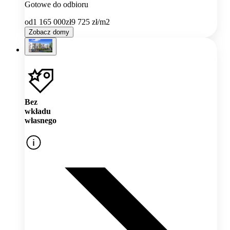
Gotowe do odbioru
od
1 165 000
zł
9 725
zł/m2
Zobacz domy
Bez
wkładu
własnego