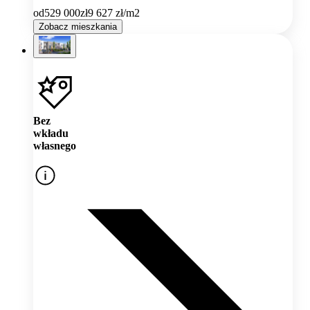
od
529 000
zł
9 627
zł/m2
Zobacz mieszkania
Bez
wkładu
własnego