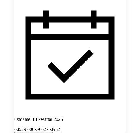
Oddanie: III kwartał 2026
od
529 000
zł
9 627
zł/m2