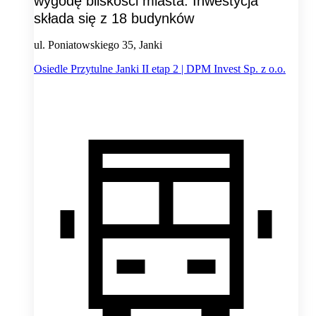
wygodę bliskości miasta. Inwestycja
składa się z 18 budynków
ul. Poniatowskiego 35, Janki
Osiedle Przytulne Janki II etap 2 | DPM Invest Sp. z o.o.