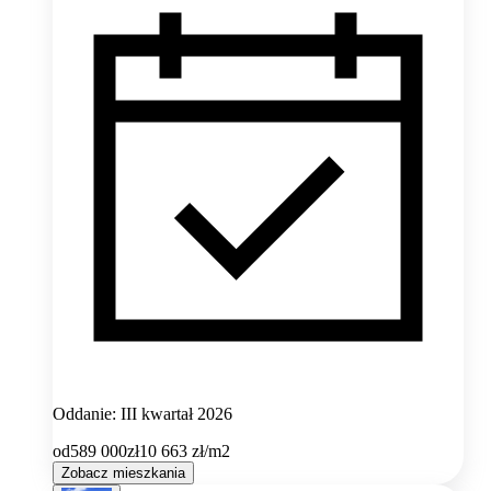
Oddanie: III kwartał 2026
od
589 000
zł
10 663
zł/m2
Zobacz mieszkania