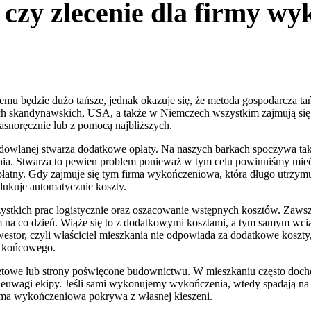
czy zlecenie dla firmy w
 będzie dużo tańsze, jednak okazuje się, że metoda gospodarcza tańsz
ach skandynawskich, USA, a także w Niemczech wszystkim zajmują si
łasnoręcznie lub z pomocą najbliższych.
budowlanej stwarza dodatkowe opłaty. Na naszych barkach spoczywa 
kania. Stwarza to pewien problem ponieważ w tym celu powinniśmy mi
 płatny. Gdy zajmuje się tym firma wykończeniowa, która długo utrzymu
ukuje automatycznie koszty.
ystkich prac logistycznie oraz oszacowanie wstępnych kosztów. Zawsze
m na co dzień. Wiąże się to z dodatkowymi kosztami, a tym samym wci
westor, czyli właściciel mieszkania nie odpowiada za dodatkowe koszt
d końcowego.
netowe lub strony poświęcone budownictwu. W mieszkaniu często docho
nieuwagi ekipy. Jeśli sami wykonujemy wykończenia, wtedy spadają na
rma wykończeniowa pokrywa z własnej kieszeni.