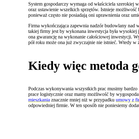
System gospodarczy wymaga od właściciela szerokiej wi
oraz ustawienie wszelkich sprzętów. Istnieje możliwość
ponieważ często nie posiadają oni uprawnienia oraz um
Firma wykończająca zapewnia nadzór budowlany nad wł
takiej firmy jest by wykonana inwestycja była wysokie
ona gwarancję na wykonanie całościowej inwestycji. Wyn
pół roku może ona już zwyczajnie nie istnieć. Wtedy 
Kiedy więc metoda g
Podczas wykonywania wszystkich prac musimy bardzo si
prace logistycznie oraz mamy możliwość by wygospoda
mieszkania
znacznie mniej niż w przypadku
umowy z f
odpowiedniej firmie. W ten sposób nie poniesiemy dod