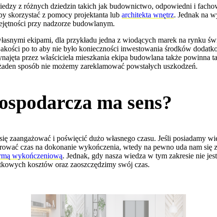
edzy z różnych dziedzin takich jak budownictwo, odpowiedni i fachow
 by skorzystać z pomocy projektanta lub
architekta wnętrz
. Jednak na w
iejętności przy nadzorze budowlanym.
asnymi ekipami, dla przykładu jedna z wiodących marek na rynku św
j jakości po to aby nie było konieczności inwestowania środków dod
ajęta przez właściciela mieszkania ekipa budowlana także powinna tak
w żaden sposób nie możemy zareklamować powstałych uszkodzeń.
ospodarcza ma sens?
ę zaangażować i poświęcić dużo własnego czasu. Jeśli posiadamy wi
rować czas na dokonanie wykończenia, wtedy na pewno uda nam się z
irmą wykończeniową
. Jednak, gdy nasza wiedza w tym zakresie nie jest
atkowych kosztów oraz zaoszczędzimy swój czas.