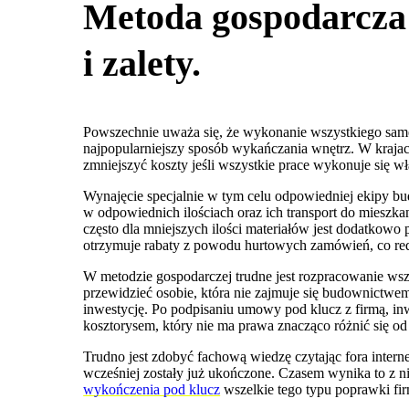
Metoda gospodarcza 
i zalety.
Powszechnie uważa się, że wykonanie wszystkiego samemu
najpopularniejszy sposób wykańczania wnętrz. W kraj
zmniejszyć koszty jeśli wszystkie prace wykonuje się w
Wynajęcie specjalnie w tym celu odpowiedniej ekipy 
w odpowiednich ilościach oraz ich transport do miesz
często dla mniejszych ilości materiałów jest dodatkowo
otrzymuje rabaty z powodu hurtowych zamówień, co red
W metodzie gospodarczej trudne jest rozpracowanie wsz
przewidzieć osobie, która nie zajmuje się budownictwe
inwestycję. Po podpisaniu umowy pod klucz z firmą, in
kosztorysem, który nie ma prawa znacząco różnić się o
Trudno jest zdobyć fachową wiedzę czytając fora inter
wcześniej zostały już ukończone. Czasem wynika to z 
wykończenia pod klucz
wszelkie tego typu poprawki fi