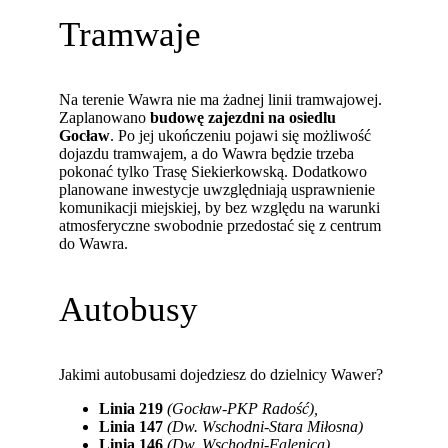
Tramwaje
Na terenie Wawra nie ma żadnej linii tramwajowej.
Zaplanowano
budowę zajezdni na osiedlu
Gocław
. Po jej ukończeniu pojawi się możliwość
dojazdu tramwajem, a do Wawra będzie trzeba
pokonać tylko Trasę Siekierkowską. Dodatkowo
planowane inwestycje uwzględniają usprawnienie
komunikacji miejskiej, by bez względu na warunki
atmosferyczne swobodnie przedostać się z centrum
do Wawra.
Autobusy
Jakimi autobusami dojedziesz do dzielnicy Wawer?
Linia 219
(Gocław-PKP Radość),
Linia 147
(Dw. Wschodni-Stara Miłosna)
Linia 146
(Dw. Wschodni-Falenica),