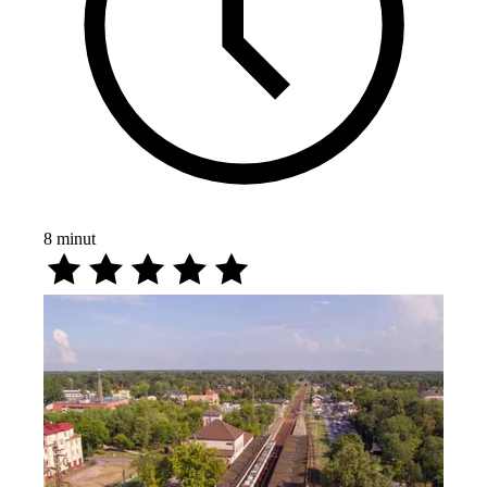
8
minut