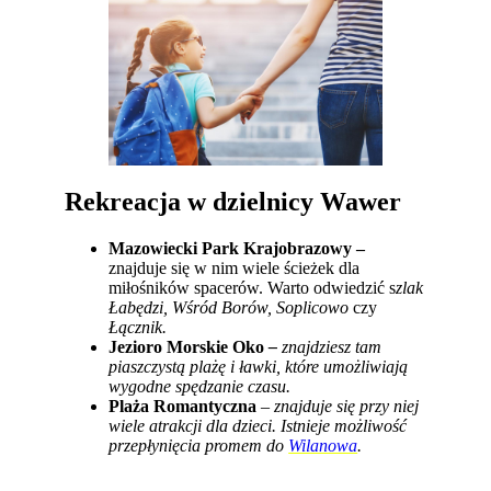
Rekreacja w dzielnicy Wawer
Mazowiecki Park Krajobrazowy –
znajduje się w nim wiele ścieżek dla
miłośników spacerów. Warto odwiedzić s
zlak
Łabędzi
, Wśród Borów, Soplicowo
czy
Łącznik.
Jezioro Morskie Oko
–
znajdziesz tam
piaszczystą plażę i ławki, które umożliwiają
wygodne spędzanie czasu.
Pl
aża Romantyczna
– znajduje się przy niej
wiele atrakcji dla dzieci. Istnieje możliwość
przepłynięcia promem do
Wilanowa
.