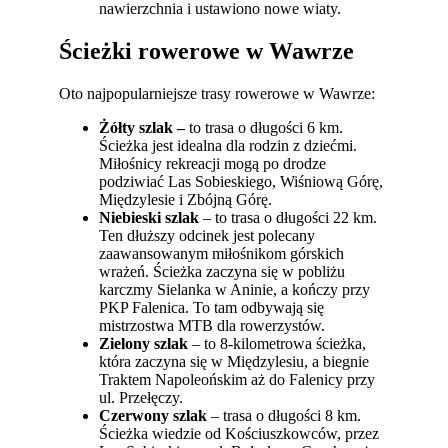
nawierzchnia i ustawiono nowe wiaty.
Ścieżki rowerowe w Wawrze
Oto najpopularniejsze trasy rowerowe w Wawrze:
Żółty szlak –
to trasa o długości 6 km.
Ścieżka jest idealna dla rodzin z dziećmi.
Miłośnicy rekreacji mogą po drodze
podziwiać Las Sobieskiego, Wiśniową Górę,
Międzylesie i Zbójną Górę.
Niebieski szlak
– to trasa o długości 22 km.
Ten dłuższy odcinek jest polecany
zaawansowanym miłośnikom górskich
wrażeń. Ścieżka zaczyna się w pobliżu
karczmy Sielanka w Aninie, a kończy przy
PKP Falenica. To tam odbywają się
mistrzostwa MTB dla rowerzystów.
Zielony szlak
– to 8-kilometrowa ścieżka,
która zaczyna się w Międzylesiu, a biegnie
Traktem Napoleońskim aż do Falenicy przy
ul. Przełęczy.
Czerwony szlak
– trasa o długości 8 km.
Ścieżka wiedzie od Kościuszkowców, przez