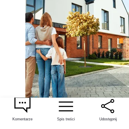
Gdzie kupić mieszkanie blisko żłobka lub
przedszkola w Warszawie - ranking nowych
Komentarze
Spis treści
Udostępnij
osiedli