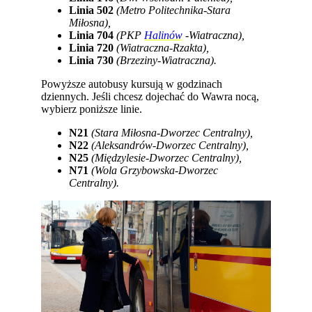
Linia 502
(Metro Politechnika-Stara
Miłosna),
Linia 704
(PKP
Halinów
-Wiatraczna),
Linia 720
(Wiatraczna-Rzakta),
Linia 730
(Brzeziny-Wiatraczna).
Powyższe autobusy kursują w godzinach
dziennych. Jeśli chcesz dojechać do Wawra nocą,
wybierz poniższe linie.
N21
(Stara Miłosna-Dworzec Centralny),
N22
(Aleksandrów-Dworzec Centralny),
N25
(Międzylesie-Dworzec Centralny),
N71
(Wola Grzybowska-Dworzec
Centralny).