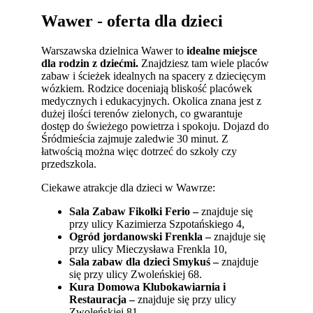
Wawer - oferta dla dzieci
Warszawska dzielnica Wawer to
idealne miejsce
dla rodzin z dziećmi.
Znajdziesz tam wiele placów
zabaw i ścieżek idealnych na spacery z dziecięcym
wózkiem. Rodzice doceniają bliskość placówek
medycznych i edukacyjnych. Okolica znana jest z
dużej ilości terenów zielonych, co gwarantuje
dostęp do świeżego powietrza i spokoju. Dojazd do
Śródmieścia zajmuje zaledwie 30 minut. Z
łatwością można więc dotrzeć do szkoły czy
przedszkola.
Ciekawe atrakcje dla dzieci w Wawrze:
Sala Zabaw Fikołki Ferio –
znajduje się
przy ulicy Kazimierza Szpotańskiego 4,
Ogród jordanowski Frenkla –
znajduje się
przy ulicy Mieczysława Frenkla 10,
Sala zabaw dla dzieci Smykuś –
znajduje
się przy ulicy Zwoleńskiej 68.
Kura Domowa Klubokawiarnia i
Restauracja –
znajduje się przy ulicy
Zwoleńskiej 81.