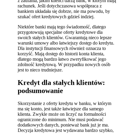
z zaufania, jakim klienci darzą bank, w którym mają
rachunek. Jeśli dotychczasowa współpraca z
bankiem układała się dobrze, nie ma powodu, by
szukać ofert kredytowych gdzieś indziej.
Niektóre banki mają tego świadomość, dlatego
przygotowują specjalne oferty kredytowe dla
swoich stałych klientów. Gwarantują nieco lepsze
warunki umowy albo łatwiejszy dostęp do kredytu.
Dla instytucji finansowych również oznacza to
korzyść. Mają dostęp do historii konta klienta,
dlatego mogą bardzo łatwo zweryfikować jego
zdolność kredytową. W przypadku nowych osób
jest to nieco trudniejsze.
Kredyt dla stałych klientów:
podsumowanie
Skorzystanie z oferty kredytu w banku, w którym
ma się konto, jest także łatwiejsze dla samego
klienta. Zwykle może on liczyć na formalności
ograniczone do minimum. Nie musi podawać
dodatkowych danych, ponieważ bank już je ma.
Decyzja kredytowa jest wydawana bardzo szybko,