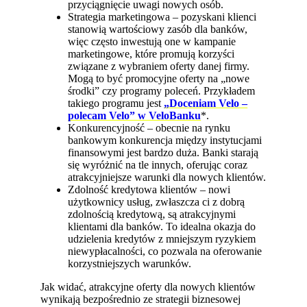
przyciągnięcie uwagi nowych osób.
Strategia marketingowa – pozyskani klienci
stanowią wartościowy zasób dla banków,
więc często inwestują one w kampanie
marketingowe, które promują korzyści
związane z wybraniem oferty danej firmy.
Mogą to być promocyjne oferty na „nowe
środki” czy programy poleceń. Przykładem
takiego programu jest
„Doceniam Velo –
polecam Velo” w VeloBanku
*.
Konkurencyjność – obecnie na rynku
bankowym konkurencja między instytucjami
finansowymi jest bardzo duża. Banki starają
się wyróżnić na tle innych, oferując coraz
atrakcyjniejsze warunki dla nowych klientów.
Zdolność kredytowa klientów – nowi
użytkownicy usług, zwłaszcza ci z dobrą
zdolnością kredytową, są atrakcyjnymi
klientami dla banków. To idealna okazja do
udzielenia kredytów z mniejszym ryzykiem
niewypłacalności, co pozwala na oferowanie
korzystniejszych warunków.
Jak widać, atrakcyjne oferty dla nowych klientów
wynikają bezpośrednio ze strategii biznesowej