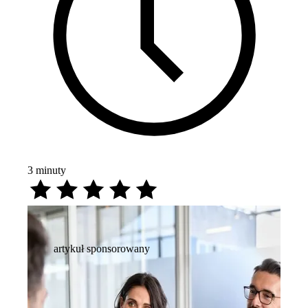
3
minuty
artykuł sponsorowany