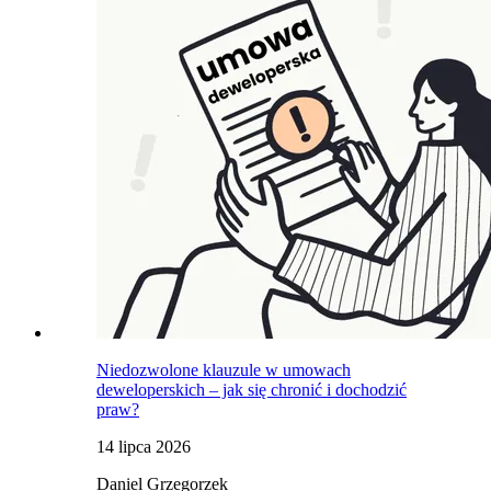
Niedozwolone klauzule w umowach
deweloperskich – jak się chronić i dochodzić
praw?
14 lipca 2026
Daniel Grzegorzek