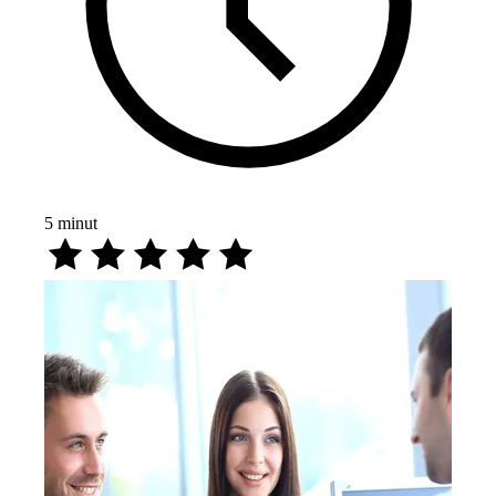
5
minut