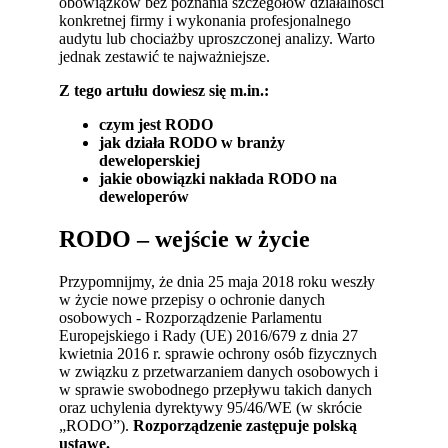
obowiązków bez poznania szczegółów działalności
konkretnej firmy i wykonania profesjonalnego
audytu lub chociażby uproszczonej analizy. Warto
jednak zestawić te najważniejsze.
Z tego artułu dowiesz się m.in.:
czym jest RODO
jak działa RODO w branży
deweloperskiej
jakie obowiązki nakłada RODO na
deweloperów
RODO – wejście w życie
Przypomnijmy, że dnia 25 maja 2018 roku weszły
w życie nowe przepisy o ochronie danych
osobowych - Rozporządzenie Parlamentu
Europejskiego i Rady (UE) 2016/679 z dnia 27
kwietnia 2016 r. sprawie ochrony osób fizycznych
w związku z przetwarzaniem danych osobowych i
w sprawie swobodnego przepływu takich danych
oraz uchylenia dyrektywy 95/46/WE (w skrócie
„RODO”).
Rozporządzenie zastępuje polską
ustawę.