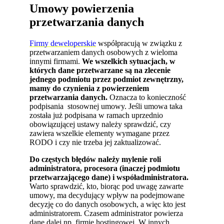
Umowy powierzenia
przetwarzania danych
Firmy deweloperskie
współpracują w związku z
przetwarzaniem danych osobowych z wieloma
innymi firmami.
We wszelkich sytuacjach, w
których dane przetwarzane są na zlecenie
jednego podmiotu przez podmiot zewnętrzny,
mamy do czynienia z powierzeniem
przetwarzania danych.
Oznacza to konieczność
podpisania stosownej umowy. Jeśli umowa taka
została już podpisana w ramach uprzednio
obowiązującej ustawy należy sprawdzić, czy
zawiera wszelkie elementy wymagane przez
RODO i czy nie trzeba jej zaktualizować.
Do częstych błędów należy mylenie roli
administratora, procesora (inaczej podmiotu
przetwarzającego dane) i współadministratora.
Warto sprawdzić, kto, biorąc pod uwagę zawarte
umowy, ma decydujący wpływ na podejmowane
decyzję co do danych osobowych, a więc kto jest
administratorem. Czasem administrator powierza
dane dalej np. firmie hostingowej. W innych