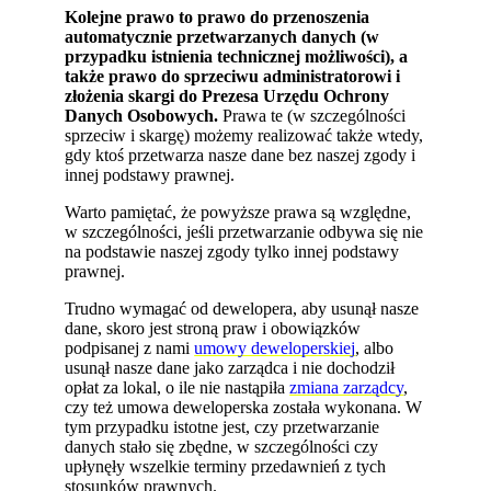
Kolejne prawo to prawo do przenoszenia
automatycznie przetwarzanych danych (w
przypadku istnienia technicznej możliwości), a
także prawo do sprzeciwu administratorowi i
złożenia skargi do Prezesa Urzędu Ochrony
Danych Osobowych.
Prawa te (w szczególności
sprzeciw i skargę) możemy realizować także wtedy,
gdy ktoś przetwarza nasze dane bez naszej zgody i
innej podstawy prawnej.
Warto pamiętać, że powyższe prawa są względne,
w szczególności, jeśli przetwarzanie odbywa się nie
na podstawie naszej zgody tylko innej podstawy
prawnej.
Trudno wymagać od dewelopera, aby usunął nasze
dane, skoro jest stroną praw i obowiązków
podpisanej z nami
umowy deweloperskiej
, albo
usunął nasze dane jako zarządca i nie dochodził
opłat za lokal, o ile nie nastąpiła
zmiana zarządcy
,
czy też umowa deweloperska została wykonana. W
tym przypadku istotne jest, czy przetwarzanie
danych stało się zbędne, w szczególności czy
upłynęły wszelkie terminy przedawnień z tych
stosunków prawnych.