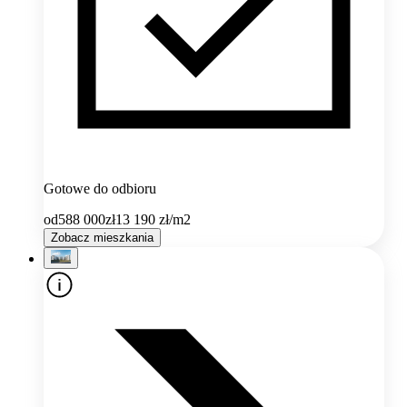
Gotowe do odbioru
od
588 000
zł
13 190
zł/m2
Zobacz mieszkania