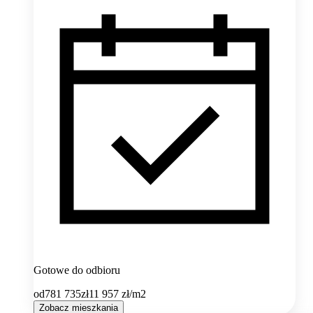
Gotowe do odbioru
od
781 735
zł
11 957
zł/m2
Zobacz mieszkania