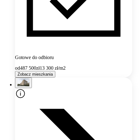
Gotowe do odbioru
od
487 500
zł
13 300
zł/m2
Zobacz mieszkania