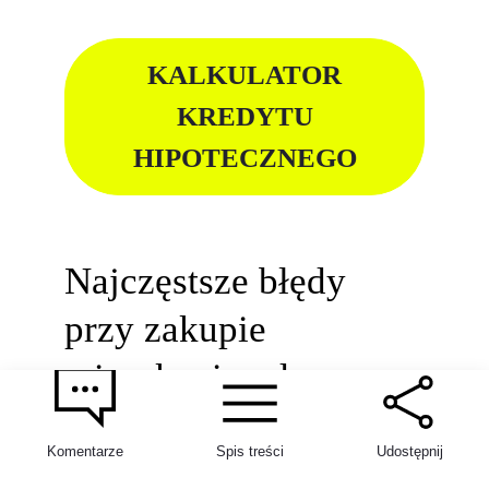
KALKULATOR
KREDYTU
HIPOTECZNEGO
Najczęstsze błędy
przy zakupie
9
mieszkania od
dewelopera – sprawdź
Komentarze
Spis treści
Udostępnij
przed podpisaniem