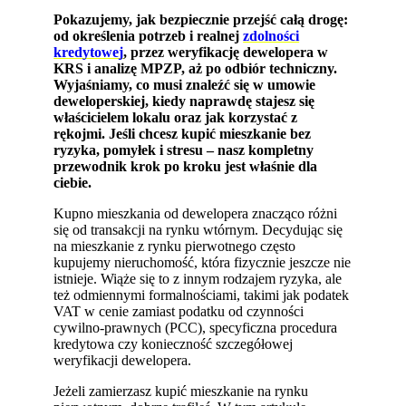
Pokazujemy, jak bezpiecznie przejść całą drogę:
od określenia potrzeb i realnej
zdolności
kredytowej
, przez weryfikację dewelopera w
KRS i analizę MPZP, aż po odbiór techniczny.
Wyjaśniamy, co musi znaleźć się w umowie
deweloperskiej, kiedy naprawdę stajesz się
właścicielem lokalu oraz jak korzystać z
rękojmi. Jeśli chcesz kupić mieszkanie bez
ryzyka, pomyłek i stresu – nasz kompletny
przewodnik krok po kroku jest właśnie dla
ciebie.
Kupno mieszkania od dewelopera znacząco różni
się od transakcji na rynku wtórnym. Decydując się
na mieszkanie z rynku pierwotnego często
kupujemy nieruchomość, która fizycznie jeszcze nie
istnieje. Wiąże się to z innym rodzajem ryzyka, ale
też odmiennymi formalnościami, takimi jak podatek
VAT w cenie zamiast podatku od czynności
cywilno-prawnych (PCC), specyficzna procedura
kredytowa czy konieczność szczegółowej
weryfikacji dewelopera.
Jeżeli zamierzasz kupić mieszkanie na rynku