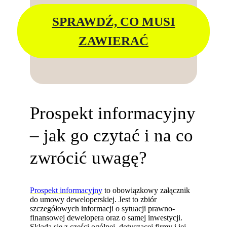
SPRAWDŹ, CO MUSI
ZAWIERAĆ
Prospekt informacyjny
– jak go czytać i na co
zwrócić uwagę?
Prospekt informacyjny
to obowiązkowy załącznik
do umowy deweloperskiej. Jest to zbiór
szczegółowych informacji o sytuacji prawno-
finansowej dewelopera oraz o samej inwestycji.
Składa się z części ogólnej, dotyczącej firmy i jej