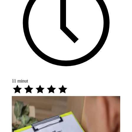
11
minut